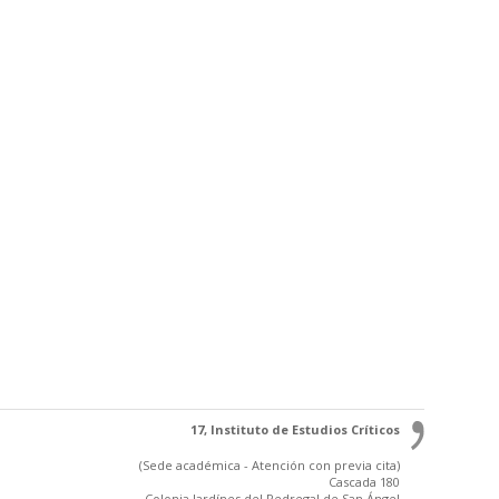
17, Instituto de Estudios Críticos
(Sede académica - Atención con previa cita)
Cascada 180
Colonia Jardínes del Pedregal de San Ángel