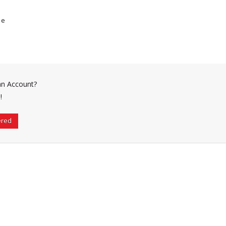
me
an Account?
!
ered