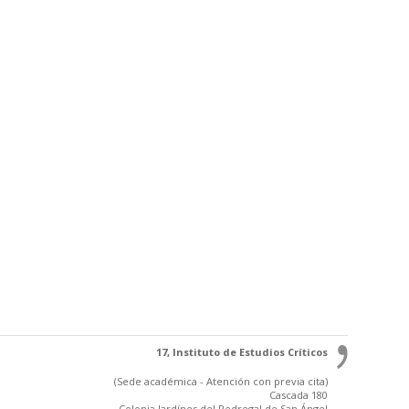
17, Instituto de Estudios Críticos
(Sede académica - Atención con previa cita)
Cascada 180
Colonia Jardínes del Pedregal de San Ángel