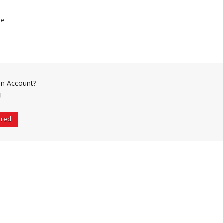
me
an Account?
!
ered