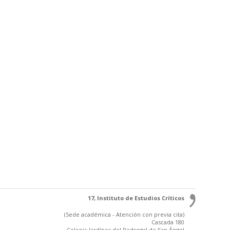
17, Instituto de Estudios Críticos
(Sede académica - Atención con previa cita)
Cascada 180
Colonia Jardínes del Pedregal de San Ángel