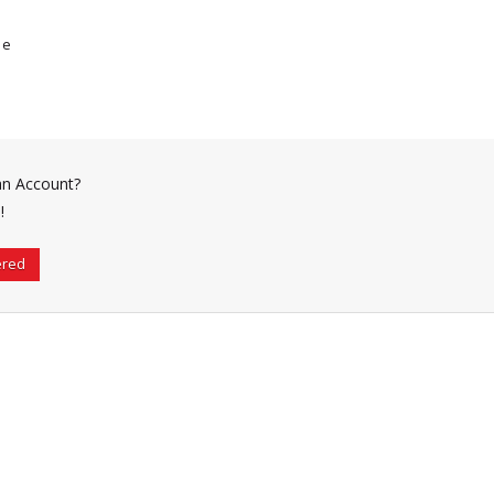
me
an Account?
!
ered