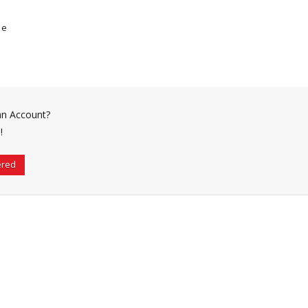
me
an Account?
!
ered