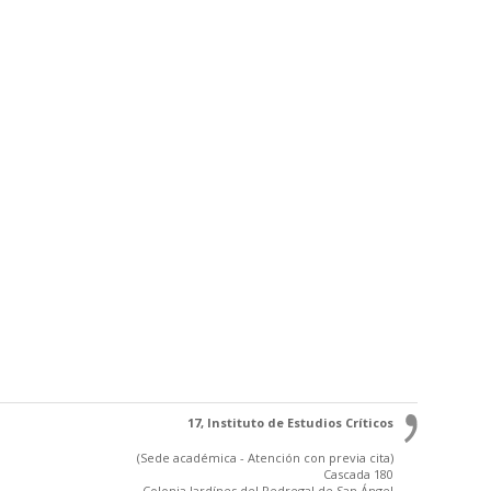
17, Instituto de Estudios Críticos
(Sede académica - Atención con previa cita)
Cascada 180
Colonia Jardínes del Pedregal de San Ángel