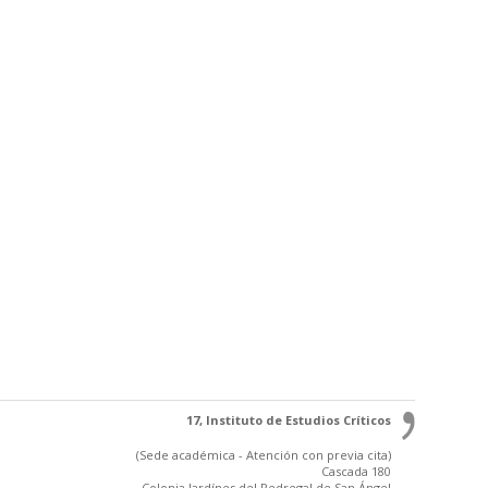
17, Instituto de Estudios Críticos
(Sede académica - Atención con previa cita)
Cascada 180
Colonia Jardínes del Pedregal de San Ángel