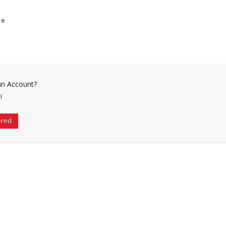
me
an Account?
!
ered