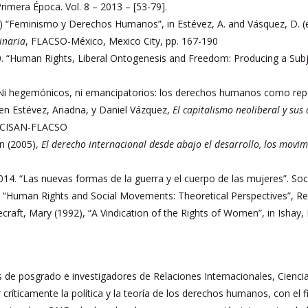
rimera Época. Vol. 8 – 2013 – [53-79].
0) “Feminismo y Derechos Humanos”, in Estévez, A. and Vásquez, D. (
linaria
, FLACSO-México, Mexico City, pp. 167-190
 “Human Rights, Liberal Ontogenesis and Freedom: Producing a Subjec
 “Ni hegemónicos, ni emancipatorios: los derechos humanos como reper
 en Estévez, Ariadna, y Daniel Vázquez,
El capitalismo neoliberal y sus
CISAN-FLACSO
n (2005),
El derecho internacional desde abajo el desarrollo, los movim
014. “Las nuevas formas de la guerra y el cuerpo de las mujeres”. So
 “Human Rights and Social Movements: Theoretical Perspectives”, Revu
necraft, Mary (1992), “A Vindication of the Rights of Women”, in Isha
 de posgrado e investigadores de Relaciones Internacionales, Ciencia 
 críticamente la política y la teoría de los derechos humanos, con el f