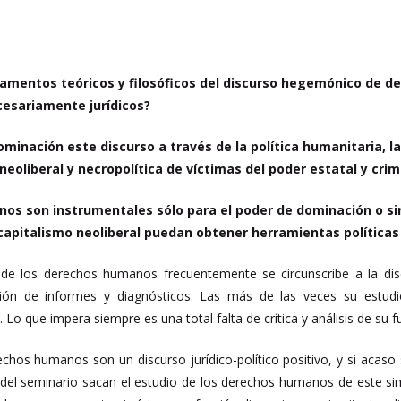
damentos teóricos y filosóficos del discurso hegemónico de d
cesariamente jurídicos?
minación este discurso a través de la política humanitaria, la 
oliberal y necropolítica de víctimas del poder estatal y crim
os son instrumentales sólo para el poder de dominación o si
capitalismo neoliberal puedan obtener herramientas políticas
de los derechos humanos frecuentemente se circunscribe a la disci
ción de informes y diagnósticos. Las más de las veces su estudi
. Lo que impera siempre es una total falta de crítica y análisis de su fu
hos humanos son un discurso jurídico-político positivo, y si acaso s
l del seminario sacan el estudio de los derechos humanos de este s