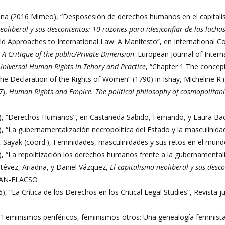
ana (2016 Mimeo), “Desposesión de derechos humanos en el capitali
neoliberal y sus descontentos: 10 razones para (des)confiar de las luch
rld Approaches to International Law: A Manifesto”, en International
.
A Critique of the public/Private Dimension
. European Journal of Intern
Universal Human Rights in Tehory and Practice
, “Chapter 1 The concept
e Declaration of the Rights of Women” (1790) in Ishay, Micheline R 
7),
Human Rights and Empire. The political philosophy of cosmopolitan
6), “Derechos Humanos”, en Castañeda Sabido, Fernando, y Laura Ba
), “La gubernamentalización necropolítica del Estado y la masculinid
, Sayak (coord.), Feminidades, masculinidades y sus retos en el mu
), “La repolitización los derechos humanos frente a la gubernamentalid
tévez, Ariadna, y Daniel Vázquez,
El capitalismo neoliberal y sus desc
SAN-FLACSO
 “La Crítica de los Derechos en los Critical Legal Studies”, Revista ju
“Feminismos periféricos, feminismos-otros: Una genealogía feminista d