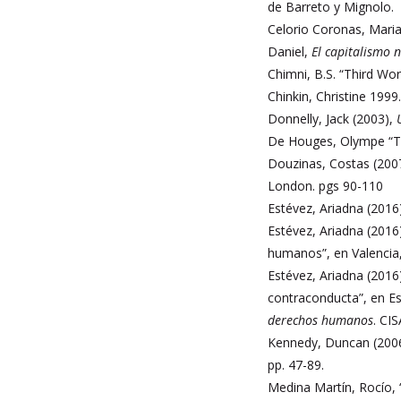
de Barreto y Mignolo.
Celorio Coronas, Mari
Daniel,
El capitalismo 
Chimni, B.S. “Third Wo
Chinkin, Christine 1999
Donnelly, Jack (2003),
De Houges, Olympe “Th
Douzinas, Costas (200
London. pgs 90-110
Estévez, Ariadna (201
Estévez, Ariadna (2016
humanos”, en Valencia
Estévez, Ariadna (2016
contraconducta”, en Es
derechos humanos
. CI
Kennedy, Duncan (2006),
pp. 47-89.
Medina Martín, Rocío, 