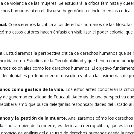
ia de violencia de las mujeres. Se estudiará la crítica feminista y q
chos humanos ni en el discurso hegemónico e incluso en las críticas 
ial.
Conoceremos la crítica a los derechos humanos de las filósofas y
 cómo estos autores hacen énfasis en visibilizar el poder colonial qu
al.
Estudiaremos la perspectiva crítica de derechos humanos que se ha
cida como Estudios de la Decolonialidad y que tienen como principal
cursos coloniales como los derechos humanos. El objetivo fundament
ica decolonial es profundamente masculina y obvia las asimetrías de p
anos como gestión de la vida.
Los estudiantes conocerán la críti
ca y de gubernamentalidad de Foucault. Además de una perspectiva q
neoliberalismo que busca delegar las responsabilidades del Estado al 
anos y la gestión de la muerte.
Analizaremos cómo los derechos 
da sino también de la muerte, es decir, a la necropolítica, que es la 
to propicio de análisis del discurso de derechos humanos desde la necr