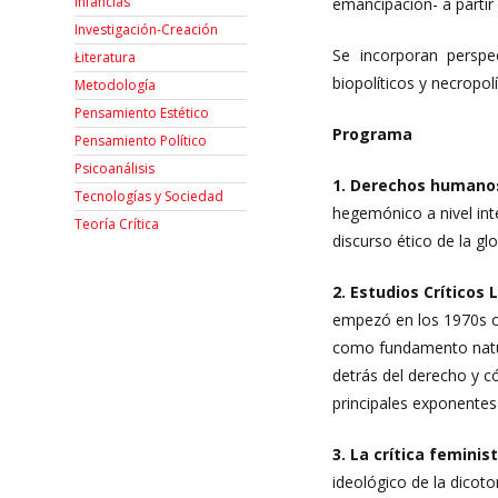
Infancias
emancipación- a partir 
Investigación-Creación
Se incorporan perspe
Łiteratura
biopolíticos y necropol
Metodología
Pensamiento Estético
Programa
Pensamiento Político
Psicoanálisis
1. Derechos humanos
Tecnologías y Sociedad
hegemónico a nivel int
Teoría Crítica
discurso ético de la g
2. Estudios Críticos 
empezó en los 1970s com
como fundamento natur
detrás del derecho y c
principales exponentes 
3. La crítica feminist
ideológico de la dicot