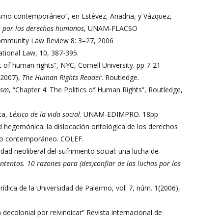
smo contemporáneo”, en Estévez, Ariadna, y Vázquez,
as por los derechos humanos
, UNAM-FLACSO
 Community Law Review 8: 3–27, 2006
ational Law, 10, 387-395.
 of human rights”, NYC, Cornell University. pp 7-21
(2007),
The Human Rights Reader
. Routledge.
ism
, “Chapter 4. The Politics of Human Rights”, Routledge,
ca,
Léxico de la vida social
. UNAM-EDIMPRO. 18pp
ad hegemónica: la dislocación ontológica de los derechos
ndo contemporáneo. COLEF.
ad neoliberal del sufrimiento social: una lucha de
ontentos. 10 razones para (des)confiar de las luchas por los
rídica de la Universidad de Palermo, vol. 7, núm. 1(2006),
ecolonial por reivindicar” Revista internacional de