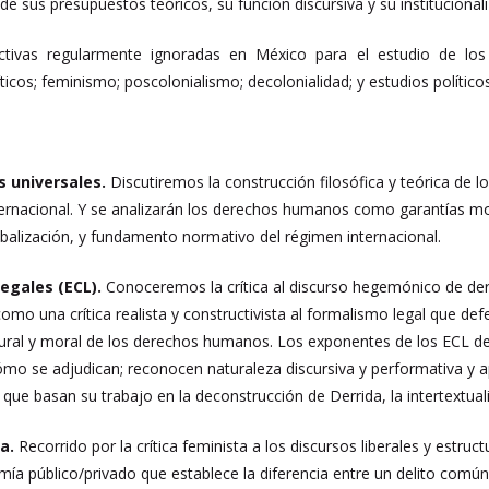
de sus presupuestos teóricos, su función discursiva y su institucionali
ctivas regularmente ignoradas en México para el estudio de los 
íticos; feminismo; poscolonialismo; decolonialidad; y estudios políticos 
 universales.
Discutiremos la construcción filosófica y teórica de
ernacional. Y se analizarán los derechos humanos como garantías mora
lobalización, y fundamento normativo del régimen internacional.
Legales (ECL).
Conoceremos la crítica al discurso hegemónico de d
o una crítica realista y constructivista al formalismo legal que defe
al y moral de los derechos humanos. Los exponentes de los ECL denu
ómo se adjudican; reconocen naturaleza discursiva y performativa y 
que basan su trabajo en la deconstrucción de Derrida, la intertextualid
a.
Recorrido por la crítica feminista a los discursos liberales y estruc
omía público/privado que establece la diferencia entre un delito com