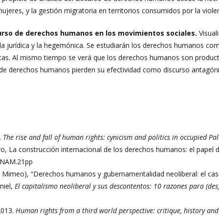
ujeres, y la gestión migratoria en territorios consumidos por la viole
scurso de derechos humanos en los movimientos sociales.
Visual
la jurídica y la hegemónica. Se estudiarán los derechos humanos co
tas. Al mismo tiempo se verá que los derechos humanos son producto d
o de derechos humanos pierden su efectividad como discurso antagón
3.
The rise and fall of human rights: cynicism and politics in occupied Pal
, La construcción internacional de los derechos humanos: el papel de
 UNAM.21pp
6, Mimeo), “Derechos humanos y gubernamentalidad neoliberal: el caso
niel,
El capitalismo neoliberal y sus descontentos: 10 razones para (de
2013.
Human rights from a third world perspective: critique, history and