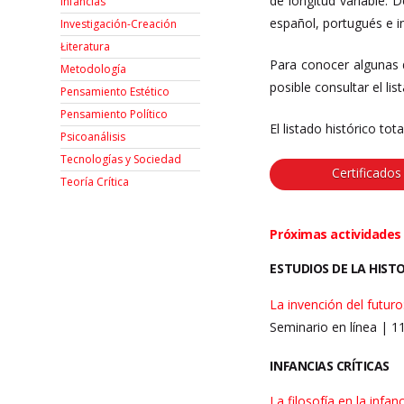
de longitud variable.
D
Infancias
español, portugués e i
Investigación-Creación
Łiteratura
Para conocer algunas 
Metodología
posible consultar el li
Pensamiento Estético
Pensamiento Político
El listado histórico to
Psicoanálisis
Tecnologías y Sociedad
Certificados
Teoría Crítica
Próximas actividades
ESTUDIOS DE LA HIST
La invención del futur
Seminario en línea | 
INFANCIAS CRÍTICAS
La filosofía en la infan