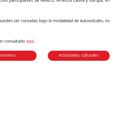
000 participantes de México, América Latina y Europa, en
pueden ser cursadas bajo la modalidad de Autoestudio, es
 ser consultado
aquí
.
minarios
Actividades culturales