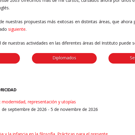
esde 2003 ofrecimos más de mil cursos, cursados ahora por unos 6,
nglés.
de nuestras propuestas más exitosas en distintas áreas, que ahora 
stado
siguiente
.
tal de nuestras actividades en las diferentes áreas del Instituto puede
Diplomados
Se
ORICIDAD
o: modernidad, representación y utopías
11 de septiembre de 2026 - 5 de noviembre de 2026
cia y la infancia en la filosofía. Prácticas para el presente