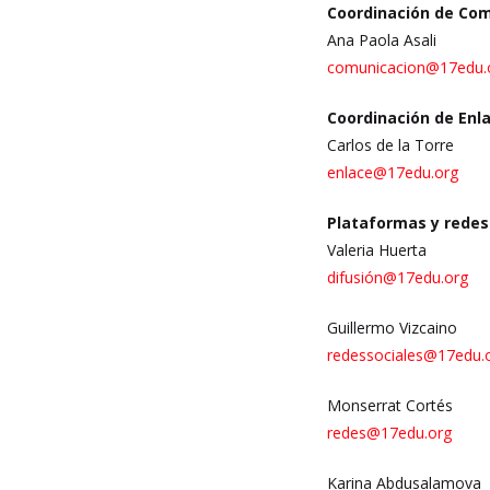
Coordinación de Co
Ana Paola Asali
comunicacion@17edu.
Coordinación de Enl
Carlos de la Torre
enlace@17edu.org
Plataformas y redes
Valeria Huerta
difusión@17edu.org
Guillermo Vizcaino
redessociales
@1
7edu.
Monserrat Cortés
redes@17edu.org
Karina Abdusalamova