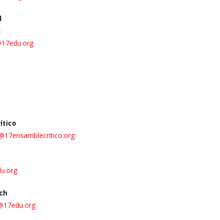
d
z
@17edu.org
ítico
@17ensamblecritico.org
u.org
tch
h@17edu.org