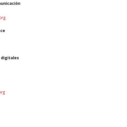
municación
org
ace
 digitales
org