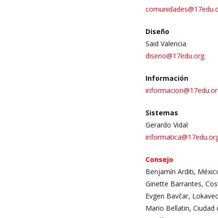
comunidades@17edu.
Diseño
Said Valencia
diseno@17edu.org
Información
informacion@17edu.o
Sistemas
Gerardo Vidal
informatica
@17edu.or
Consejo
Benjamín Arditi, Méxic
Ginette Barrantes, Cos
Evgen Bavčar, Lokave
Mario Bellatin, Ciudad