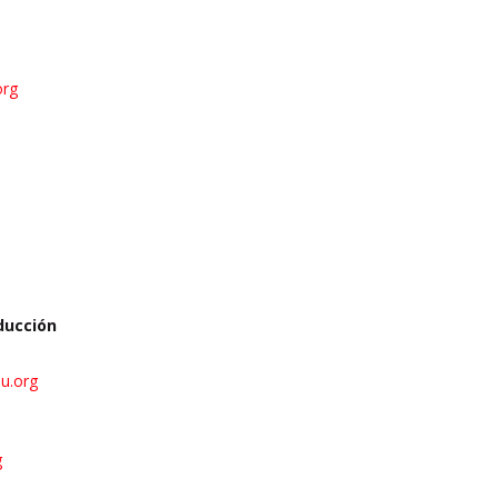
org
ducción
u.org
g