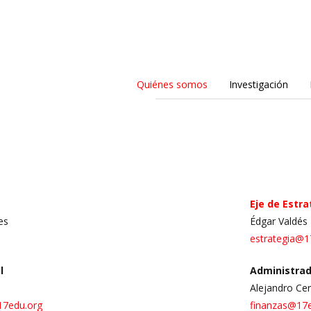
Quiénes somos
Investigación
Eje de Estra
es
Édgar Valdés
estrategia@1
l
Administrad
Alejandro Ce
17edu.org
finanzas@17e