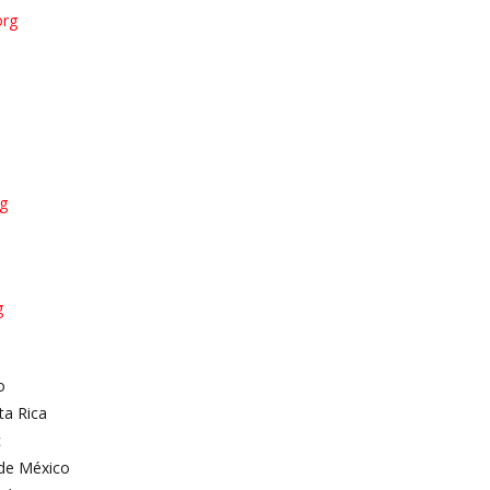
org
rg
g
o
ta Rica
c
 de México