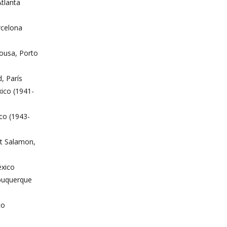
tlanta
rcelona
ousa, Porto
, París
xico (1941-
co (1943-
t Salamon,
éxico
buquerque
co