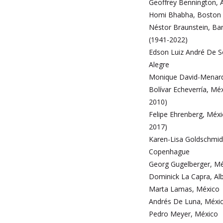
Geoffrey Bennington, A
Homi Bhabha, Boston
Néstor Braunstein, Ba
(1941-2022)
Edson Luiz André De S
Alegre
Monique David-Menard
Bolívar Echeverría, Mé
2010)
Felipe Ehrenberg, Méxi
2017)
Karen-Lisa Goldschmid
Copenhague
Georg Gugelberger, M
Dominick La Capra, Al
Marta Lamas, México
Andrés De Luna, Méxi
Pedro Meyer, México