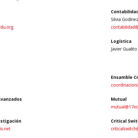
Contabilida
Silvia Godíne
edu.org
contabilidad
Logística
Javier Gualito
Ensamble Cr
coordinacion
 Avanzados
Mutual
mutual@17ed
estigación
Critical Swi
xis.net
criticalswitc