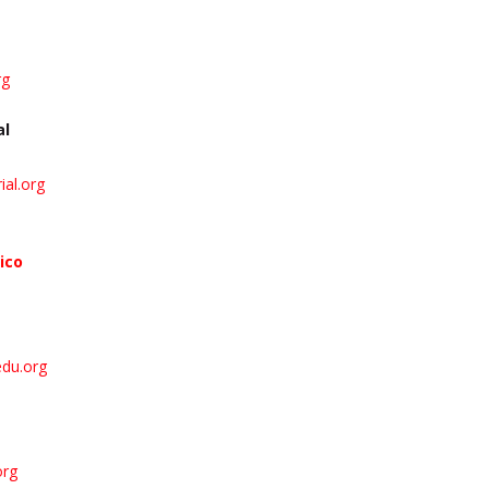
rg
al
ial.org
ico
du.org
org