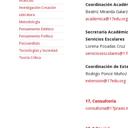
Infancias
Coordinación Acadé
Investigación-Creación
Beatriz Miranda Galar
Łiteratura
academica@17edu.org
Metodología
Pensamiento Estético
Secretaría Académic
Pensamiento Político
Servicios Escolares
Psicoanálisis
Lorena Posadas Cruz
Tecnologías y Sociedad
serviciosescolares@17
Teoría Crítica
Coordinación de Ext
Rodrigo Ponce Muñoz
extension
@17edu.org
17, Consultoría
consultoria@17praxis.