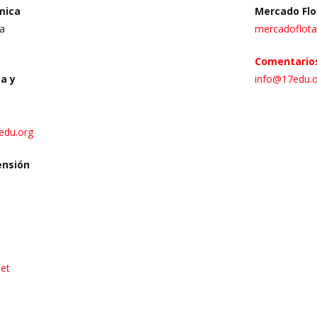
mica
Mercado Flo
za
mercadoflot
Comentarios
a y
info@17edu.o
edu.org
ensión
net