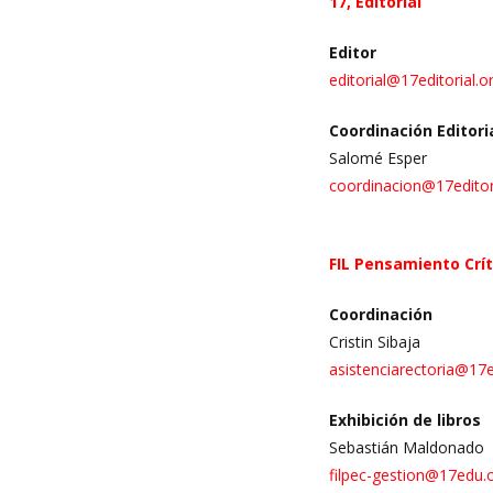
17, Editorial
Editor
editorial@17editorial.o
Coordinación Editori
Salomé Esper
coordinacion
@17editor
FIL Pensamiento Crít
Coordinación
Cristin Sibaja
asistenciarectoria
@17e
Exhibición de libros
Sebastián Maldonado
filpec-gestion@17edu.