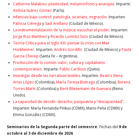
Catherine Malabou: plasticidad, metamorfosis y anarquía
. Imparte:
Ainhoa Suárez Gómez
(París).
Infancias bajo control: patología, sicariato, migración
. Imparten:
Patricia Ciénega
y
Saúl Arellano
(Ciudad de México).
La instrumentalización de la música: escuchar el poder
. Imparten:
Jorge Rizo Martínez
y
Ricardo Lomntiz Soto
(Ciudad de México).
Teoría Crítica para el siglo XXI: pensar la crisis con Max
Horkheimer
. Imparten:
Andrés Gordillo
(Ciudad de México) y
Paula
García Cherep
(Santa Fe – Argentina).
Producción de lo común: valor, cultura y capitalismo
contemporáneo
. Imparte:
Pablo Cardoso
(Quito).
Investigar desde las narrativas textiles
. Imparten:
Beatriz Elena
Arias López
(Colombia),
María Teresa Buitrago
(Colombia),
Berena
Torres Marín
(Colombia) y
Berit Bliesemann de Guevara
(Reino
Unido).
La capacidad de decidir: derecho, psiquiatría y “discapacidad”
.
Imparten: María Fernanda Pinkus (CDMX), Mario Peña (CDMX) y
Emma González (CDMX).
Seminarios de la Segunda parte del semestre.
Fechas del
9 de
octubre al 3 de diciembre de 2026