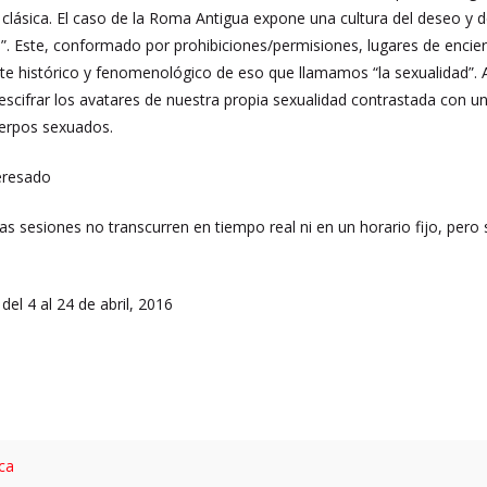
 clásica. El caso de la Roma Antigua expone una cultura del deseo y d
”. Este, conformado por prohibiciones/permisiones, lugares de enci
nte histórico y fenomenológico de eso que llamamos “la sexualidad”. 
descifrar los avatares de nuestra propia sexualidad contrastada con u
uerpos sexuados.
eresado
Las sesiones no transcurren en tiempo real ni en un horario fijo, pero
el 4 al 24 de abril, 2016
ica