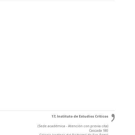
17, Instituto de Estudios Críticos
(Sede académica - Atención con previa cita)
Cascada 180
Colonia Jardínes del Pedregal de San Ángel