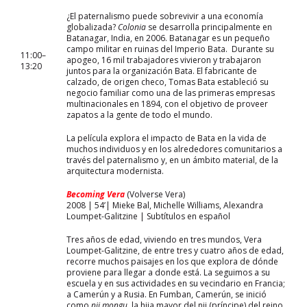
¿El paternalismo puede sobrevivir a una economía
globalizada?
Colonia
se desarrolla principalmente en
Batanagar, India, en 2006. Batanagar es un pequeño
campo militar en ruinas del Imperio Bata. Durante su
11:00–
apogeo, 16 mil trabajadores vivieron y trabajaron
13:20
juntos para la organización Bata. El fabricante de
calzado, de origen checo, Tomas Bata estableció su
negocio familiar como una de las primeras empresas
multinacionales en 1894, con el objetivo de proveer
zapatos a la gente de todo el mundo.
La película explora el impacto de Bata en la vida de
muchos individuos y en los alrededores comunitarios a
través del paternalismo y, en un ámbito material, de la
arquitectura modernista.
Becoming Vera
(Volverse Vera)
2008 | 54’| Mieke Bal, Michelle Williams, Alexandra
Loumpet-Galitzine | Subtítulos en español
Tres años de edad, viviendo en tres mundos, Vera
Loumpet-Galitzine, de entre tres y cuatro años de edad,
recorre muchos paisajes en los que explora de dónde
proviene para llegar a donde está. La seguimos a su
escuela y en sus actividades en su vecindario en Francia;
a Camerún y a Rusia. En Fumban, Camerún, se inició
como
nji mongu
, la hija mayor del nji (príncipe) del reino