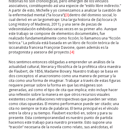
historias no son cronológicas, pero emergen de los vínculos
asociativos, constituyendo así una especie de “estilo libre indirecto.”
A partir de esto, Michelle y yo comenzamos a analizar la cuestión de
la enfermedad mental (“la locura”)
[3]
dentro del dominio social, lo
cual derivó en un largometraje: Una larga historia de (la) locura (A
Long History of Madness, 2011), y una serie de piezas de
videoinstalación exhibidas varias veces en su primer año. Aunque
este trabajo se compone de elementos documentales, fue
realizado fundamentalmente como ficción; lo llamamos una “ficción
teórica.” La película está basada en un libro de ficción teórica de la
sicoanalista francesa Françoise Davoine, quien además es la
protagonista y asesora del proyecto.
[4]
Nos sentimos entonces obligadas a emprender un análisis de la
actualidad cultural, literaria y filosófica de la profética obra maestra
de Flaubert, de 1856, Madame Bovary. Nuestro trabajo se basa en
dos conceptos: el anacronismo como una manera de pensar y la
cita como una forma de imaginar. Trabajar a través de estas figuras
requiere pensar sobre la forma en que las imágenes son
generadas, así como el tipo de cita que implica; esto incluye hacer
una reflexión sobre la manera en que otros recursos visuales
existentes crean afiliaciones retrospectivas que pueden ser vistas
como citas opuestas. El mismo performance puede ser citado; una
cita no siempre se trata de palabras. El tema principal es el vínculo
entre la obra y su tiempo. Flaubert escribió en, sobre y para su
presente. Esta contemporaneidad es nuestro punto de partida:
hacemos este trabajo para nuestro presente. Esto supone una
“traición” necesaria de la novela como relato, sus anécdotas, el