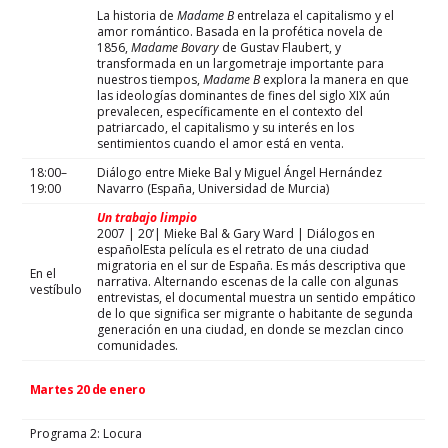
La historia de
Madame B
entrelaza el capitalismo y el
amor romántico. Basada en la profética novela de
1856,
Madame Bovary
de Gustav Flaubert, y
transformada en un largometraje importante para
nuestros tiempos,
Madame B
explora la manera en que
las ideologías dominantes de fines del siglo XIX aún
prevalecen, específicamente en el contexto del
patriarcado, el capitalismo y su interés en los
sentimientos cuando el amor está en venta.
18:00–
Diálogo entre Mieke Bal y Miguel Ángel Hernández
19:00
Navarro (España, Universidad de Murcia)
Un trabajo limpio
2007 | 20’| Mieke Bal & Gary Ward | Diálogos en
españolEsta película es el retrato de una ciudad
migratoria en el sur de España. Es más descriptiva que
En el
narrativa. Alternando escenas de la calle con algunas
vestíbulo
entrevistas, el documental muestra un sentido empático
de lo que significa ser migrante o habitante de segunda
generación en una ciudad, en donde se mezclan cinco
comunidades.
Martes 20 de enero
Programa 2: Locura