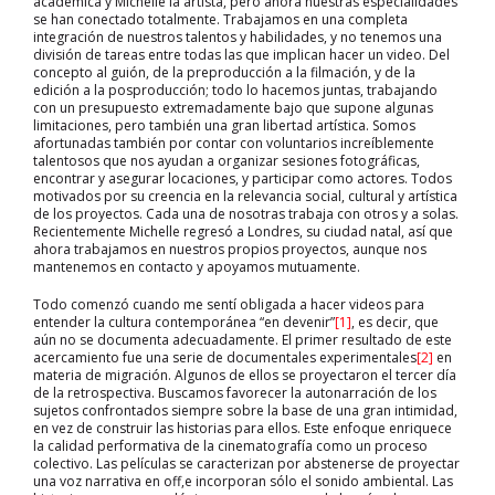
académica y Michelle la artista, pero ahora nuestras especialidades
se han conectado totalmente. Trabajamos en una completa
integración de nuestros talentos y habilidades, y no tenemos una
división de tareas entre todas las que implican hacer un video. Del
concepto al guión, de la preproducción a la filmación, y de la
edición a la posproducción; todo lo hacemos juntas, trabajando
con un presupuesto extremadamente bajo que supone algunas
limitaciones, pero también una gran libertad artística. Somos
afortunadas también por contar con voluntarios increíblemente
talentosos que nos ayudan a organizar sesiones fotográficas,
encontrar y asegurar locaciones, y participar como actores. Todos
motivados por su creencia en la relevancia social, cultural y artística
de los proyectos. Cada una de nosotras trabaja con otros y a solas.
Recientemente Michelle regresó a Londres, su ciudad natal, así que
ahora trabajamos en nuestros propios proyectos, aunque nos
mantenemos en contacto y apoyamos mutuamente.
Todo comenzó cuando me sentí obligada a hacer videos para
entender la cultura contemporánea “en devenir”
[1]
, es decir, que
aún no se documenta adecuadamente. El primer resultado de este
acercamiento fue una serie de documentales experimentales
[2]
en
materia de migración. Algunos de ellos se proyectaron el tercer día
de la retrospectiva. Buscamos favorecer la autonarración de los
sujetos confrontados siempre sobre la base de una gran intimidad,
en vez de construir las historias para ellos. Este enfoque enriquece
la calidad performativa de la cinematografía como un proceso
colectivo. Las películas se caracterizan por abstenerse de proyectar
una voz narrativa en off,e incorporan sólo el sonido ambiental. Las