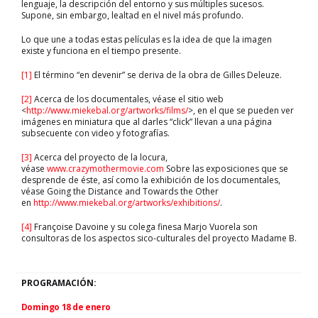
lenguaje, la descripción del entorno y sus múltiples sucesos.
Supone, sin embargo, lealtad en el nivel más profundo.
Lo que une a todas estas películas es la idea de que la imagen
existe y funciona en el tiempo presente.
[1]
El término “en devenir” se deriva de la obra de Gilles Deleuze.
[2]
Acerca de los documentales, véase el sitio web
<
http://www.miekebal.org/artworks/films/
>, en el que se pueden ver
imágenes en miniatura que al darles “click” llevan a una página
subsecuente con video y fotografías.
[3]
Acerca del proyecto de la locura,
véase
www.crazymothermovie.com
Sobre las exposiciones que se
desprende de éste, así como la exhibición de los documentales,
véase Going the Distance and Towards the Other
en
http://www.miekebal.org/artworks/exhibitions/
.
[4]
Françoise Davoine y su colega finesa Marjo Vuorela son
consultoras de los aspectos sico-culturales del proyecto Madame B.
PROGRAMACIÓN:
Domingo 18 de enero