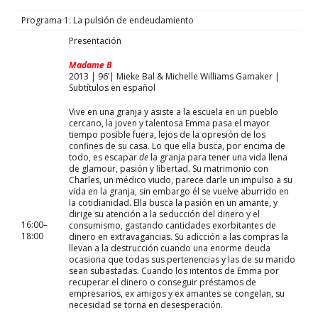
Programa 1: La pulsión de endeudamiento
Presentación
Madame B
2013 | 96’| Mieke Bal & Michelle Williams Gamaker |
Subtítulos en español
Vive en una granja y asiste a la escuela en un pueblo
cercano, la joven y talentosa Emma pasa el mayor
tiempo posible fuera, lejos de la opresión de los
confines de su casa. Lo que ella busca, por encima de
todo, es escapar
de
la granja para tener una vida llena
de glamour, pasión y libertad. Su matrimonio con
Charles, un médico viudo, parece darle un impulso a su
vida en la granja, sin embargo él se vuelve aburrido en
la cotidianidad. Ella busca la pasión en un amante, y
dirige su atención a la seducción del dinero y el
16:00–
consumismo, gastando cantidades exorbitantes de
18:00
dinero en extravagancias. Su adicción a las compras la
llevan a la destrucción cuando una enorme deuda
ocasiona que todas sus pertenencias y las de su marido
sean subastadas. Cuando los intentos de Emma por
recuperar el dinero o conseguir préstamos de
empresarios, ex amigos y ex amantes se congelan, su
necesidad se torna en desesperación.