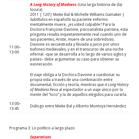
A Long History of Madness
(Una larga historia de (la)
locura)
2011 | 120’| Mieke Bal & Michelle Williams Gamaker |
Subtítulos en españolSi su paciente enfermo
mentalmente muere, ¿es usted culpable? Para la
Doctora Françoise Davoine, psicoanalista parisina, esta
pregunta resulta inquietantemente real cuando uno de
sus pacientes, Ariste, muere de una sobredosis.
Davoine es secuestrada y llevada a juicio por unos
11:00–
bufones medievales, y en el transcurso de una noche
13:00
infernal –que se desarrolla a lo largo de varios siglos y
países– debe argumentar su caso para obtener su
exoneración.
El viaje obliga a la Doctora Davoine a cuestionar su
propia vida a través de una combinación entre
documental, ficción y teoría, mientras que
A Long History
of Madness
lleva al espectador a un viaje único por la
mente del “loco” y la de aquellos elegidos para curarla.
13:00–
Diálogo entre Mieke Bal y Alberto Montoya Hernández
13:45
Programa 3: Lo político a largo plazo
Separations