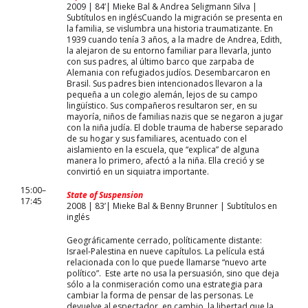
2009 | 84’| Mieke Bal & Andrea Seligmann Silva |
Subtítulos en inglésCuando la migración se presenta en
la familia, se vislumbra una historia traumatizante. En
1939 cuando tenía 3 años, a la madre de Andrea, Edith,
la alejaron de su entorno familiar para llevarla, junto
con sus padres, al último barco que zarpaba de
Alemania con refugiados judíos. Desembarcaron en
Brasil. Sus padres bien intencionados llevaron a la
pequeña a un colegio alemán, lejos de su campo
lingüístico. Sus compañeros resultaron ser, en su
mayoría, niños de familias nazis que se negaron a jugar
con la niña judía. El doble trauma de haberse separado
de su hogar y sus familiares, acentuado con el
aislamiento en la escuela, que “explica” de alguna
manera lo primero, afectó a la niña. Ella creció y se
convirtió en un siquiatra importante.
15:00–
State of Suspension
17:45
2008 | 83’| Mieke Bal & Benny Brunner | Subtítulos en
inglés
Geográficamente cerrado, políticamente distante:
Israel-Palestina en nueve capítulos. La película está
relacionada con lo que puede llamarse “nuevo arte
político”. Este arte no usa la persuasión, sino que deja
sólo a la conmiseración como una estrategia para
cambiar la forma de pensar de las personas. Le
devuelve al espectador, en cambio, la libertad que la