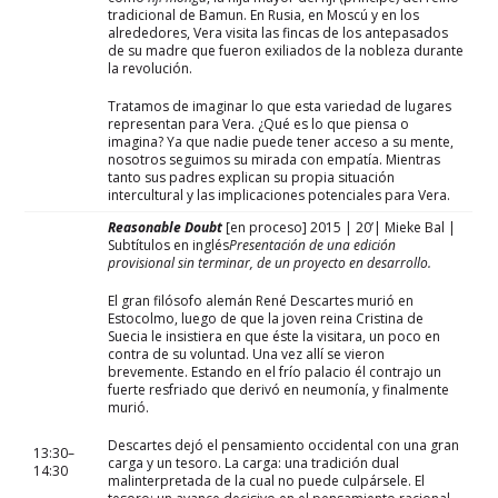
tradicional de Bamun. En Rusia, en Moscú y en los
alrededores, Vera visita las fincas de los antepasados
de su madre que fueron exiliados de la nobleza durante
la revolución.
Tratamos de imaginar lo que esta variedad de lugares
representan para Vera. ¿Qué es lo que piensa o
imagina? Ya que nadie puede tener acceso a su mente,
nosotros seguimos su mirada con empatía. Mientras
tanto sus padres explican su propia situación
intercultural y las implicaciones potenciales para Vera.
Reasonable Doubt
[en proceso] 2015 | 20’| Mieke Bal |
Subtítulos en inglés
Presentación de una edición
provisional sin terminar, de un proyecto en desarrollo.
El gran filósofo alemán René Descartes murió en
Estocolmo, luego de que la joven reina Cristina de
Suecia le insistiera en que éste la visitara, un poco en
contra de su voluntad. Una vez allí se vieron
brevemente. Estando en el frío palacio él contrajo un
fuerte resfriado que derivó en neumonía, y finalmente
murió.
Descartes dejó el pensamiento occidental con una gran
13:30–
carga y un tesoro. La carga: una tradición dual
14:30
malinterpretada de la cual no puede culpársele. El