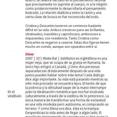
tesoro: un avance decisivo en el pensamiento racional
que precisamente no suprime al cuerpo, ni a la religión
como posteriormente lo desarrollaría el pensamiento
Ilustrado. La relación dialéctica entre la razón y una
cierta clase de locura no fue reconocida del todo.
Cristina y Descartes tuvieron un comienzo bastante
difícil en su vida. Ambos crecieron para ser brillantes,
obstinados, irascibles y caprichosos; ambiciosos e
impacientes, con resistencia. Tanto Cristina como
Descartes se negaron a casarse. Estas dos figuras tienen
mucho en común, aunque son opuestos entre sí.
Elena
2007 | 32’| Mieke Bal | Subtítulos en inglésElena es una
mujer vieja, que se ocupa de su granja en Rumania. Su
único hijo emigró a Canadá. ¿Cómo dos personas
separadas tan drásticamente después de una vida
juntos pueden hablar sobre este tema? Cada diálogo
dice algo importante. Su vida está pasando mientras su
niño más preciado se encuentra lejos. El hecho de que
la pobreza y la dificultad vayan de la mano interrumpe
En el
justo la idealización romántica que nos fue inculcada
vestíbulo
culturalmente a través de la estética de lo pintoresco. La
única manera de transformar una forma de esclavitud
en una vida modesta pero autónoma, es comprando un
terreno. Y como Elena nos dice, ésta es la trampa:
Desperdicias tu vida antes de llegar a algún lado. El
monólogo interrumpido de repente por su hijo quien la