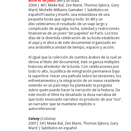
Mille et un jours
(Mil y un días)
2004 | 46’| Mieke Bal, Zen Marie, Thomas Sykora, Gary
Ward, Michelle Williams Gamaker | Subtítulos en
españolTrauma y triunfo: una instantánea de una
pequeña boda que significa todo. En
Mil y un
días
celebramos el resultado de un viaje largo y
complicado de angustia, lucha, soledad y restricciones
financieras de un joven “sin papeles” en París. Los tres
días de la divertida celebración de su boda establecen
el aquí y el ahora de este documental organizado en
una aristotélica unidad de tiempo, espacio y acción.
Al igual que la colección de cuentos árabes de la cual se
deriva el título del documental, éste organiza múltiples
historias alrededor de la boda. Con celebraciones por
todo lo alto, la política de inmigración permanece bajo
la superficie. Hacer una película sobre las tensiones, los
enfrentamientos y la integración de un nuevo residente
viviendo en un país viejo ha planteado la pregunta
sobre quién puede hacer la narración de la historia. De
este modo el filme ha desafiado la doxa narrativa de
que todo enunciado narrativo es producto de una “voz”,
un narrador que se mantiene implícito o
autorreferencial.
Colony
(Colonia)
2007| 34’| Mieke Bal, Zen Marie, Thomas Sykora, Gary
Ward | Subtítulos en español