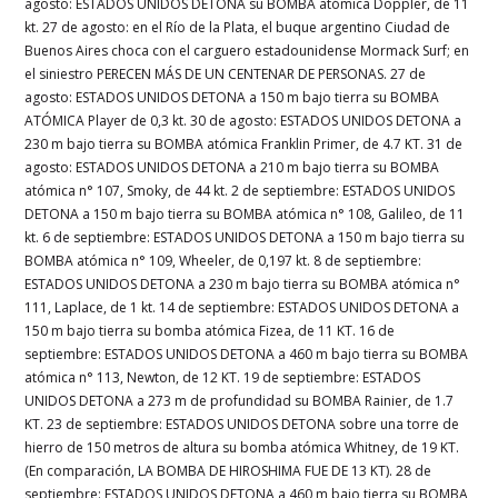
agosto: ESTADOS UNIDOS DETONA su BOMBA atómica Doppler, de 11
kt. 27 de agosto: en el Río de la Plata, el buque argentino Ciudad de
Buenos Aires choca con el carguero estadounidense Mormack Surf; en
el siniestro PERECEN MÁS DE UN CENTENAR DE PERSONAS. 27 de
agosto: ESTADOS UNIDOS DETONA a 150 m bajo tierra su BOMBA
ATÓMICA Player de 0,3 kt. 30 de agosto: ESTADOS UNIDOS DETONA a
230 m bajo tierra su BOMBA atómica Franklin Primer, de 4.7 KT. 31 de
agosto: ESTADOS UNIDOS DETONA a 210 m bajo tierra su BOMBA
atómica n° 107, Smoky, de 44 kt. 2 de septiembre: ESTADOS UNIDOS
DETONA a 150 m bajo tierra su BOMBA atómica n° 108, Galileo, de 11
kt. 6 de septiembre: ESTADOS UNIDOS DETONA a 150 m bajo tierra su
BOMBA atómica n° 109, Wheeler, de 0,197 kt. 8 de septiembre:
ESTADOS UNIDOS DETONA a 230 m bajo tierra su BOMBA atómica n°
111, Laplace, de 1 kt. 14 de septiembre: ESTADOS UNIDOS DETONA a
150 m bajo tierra su bomba atómica Fizea, de 11 KT. 16 de
septiembre: ESTADOS UNIDOS DETONA a 460 m bajo tierra su BOMBA
atómica n° 113, Newton, de 12 KT. 19 de septiembre: ESTADOS
UNIDOS DETONA a 273 m de profundidad su BOMBA Rainier, de 1.7
KT. 23 de septiembre: ESTADOS UNIDOS DETONA sobre una torre de
hierro de 150 metros de altura su bomba atómica Whitney, de 19 KT.
(En comparación, LA BOMBA DE HIROSHIMA FUE DE 13 KT). 28 de
septiembre: ESTADOS UNIDOS DETONA a 460 m bajo tierra su BOMBA