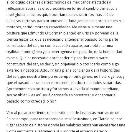
el coloquio decenas de testimonios de mexicanos afectados y
reflexionar sobre las disquisiciones en torno al cambio climático a
nivel global, muchos quizá podríamos descubrirnos más allá de
nuestras certezas para promover la duda genuina en torno a nuestros
motores, certidumbres y capacidades. Me viene a la mente una
postura que Edmundo O’Gorman planteó en Crisis y porvenir de la
ciencia histórica: que es necesario entender el pasado como parte
constitutiva del ser, no como cuestión aparte, para obtener una
realidad homogénea y no heterogénea del pasado, de la humanidad
misma. Que es necesario aprehender el pasado como parte
constitutiva del ser, es decir, sin objetivarlo o cosificarlo como algo
externo a nosotros. Adquirir una plena conciencia de la historicidad
del ser, que nuestro tiempo es tiempo homogéneo, no heterogéneo, y
que el pasado es uno con el presente, no dos realidades separadas.
Aprehender esta postura y forzarnos a llevarla al mundo cotidiano,
¿es posible? Si es así, ¿qué detonaría en nosotros? ¿Conceptuar al
pasado como otredad, o no?
Viro al pasado reciente, que es sólo una de las tantas marcas de un
único tiempo, para recordarnos que allí estuvimos, en Tlatelolco, ese
lugar repleto de historia donde las palabras buscaban encararnos una
y otra vez frente a la tragedia. Allí, donde el espacio pareció