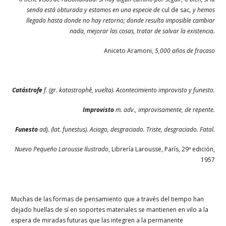
senda está obturada y estamos
en una especie de
cul de sac
, y hemos
llegado hasta donde no hay retorno;
donde resulta imposible cambiar
nada, mejorar las cosas,
tratar de salvar la existencia.
Aniceto Aramoni,
5,000 años de fracaso
Catástrofe
f. (gr. katastrophê, vuelta). Acontecimiento improvisto y funesto.
Improvisto
m. adv., improvisamente, de repente.
Funesto
adj. (lat. funestus). Aciago, desgraciado. Triste, desgraciado. Fatal.
Nuevo Pequeño Larousse Ilustrado
, Librería Larousse, París, 29ª edición,
1957
Muchas de las formas de pensamiento que a través del tiempo han
dejado huellas de sí en soportes materiales se mantienen en vilo a la
espera de miradas futuras que las integren a la permanente