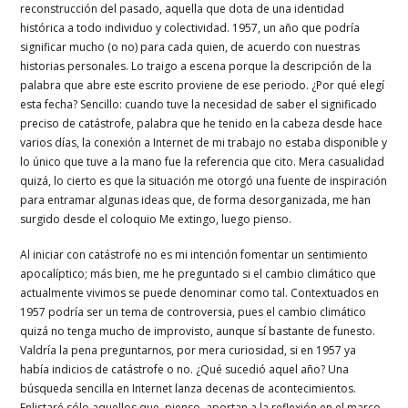
reconstrucción del pasado, aquella que dota de una identidad
histórica a todo individuo y colectividad. 1957, un año que podría
significar mucho (o no) para cada quien, de acuerdo con nuestras
historias personales. Lo traigo a escena porque la descripción de la
palabra que abre este escrito proviene de ese periodo. ¿Por qué elegí
esta fecha? Sencillo: cuando tuve la necesidad de saber el significado
preciso de catástrofe, palabra que he tenido en la cabeza desde hace
varios días, la conexión a Internet de mi trabajo no estaba disponible y
lo único que tuve a la mano fue la referencia que cito. Mera casualidad
quizá, lo cierto es que la situación me otorgó una fuente de inspiración
para entramar algunas ideas que, de forma desorganizada, me han
surgido desde el coloquio Me extingo, luego pienso.
Al iniciar con catástrofe no es mi intención fomentar un sentimiento
apocalíptico; más bien, me he preguntado si el cambio climático que
actualmente vivimos se puede denominar como tal. Contextuados en
1957 podría ser un tema de controversia, pues el cambio climático
quizá no tenga mucho de improvisto, aunque sí bastante de funesto.
Valdría la pena preguntarnos, por mera curiosidad, si en 1957 ya
había indicios de catástrofe o no. ¿Qué sucedió aquel año? Una
búsqueda sencilla en Internet lanza decenas de acontecimientos.
Enlistaré sólo aquellos que, pienso, aportan a la reflexión en el marco