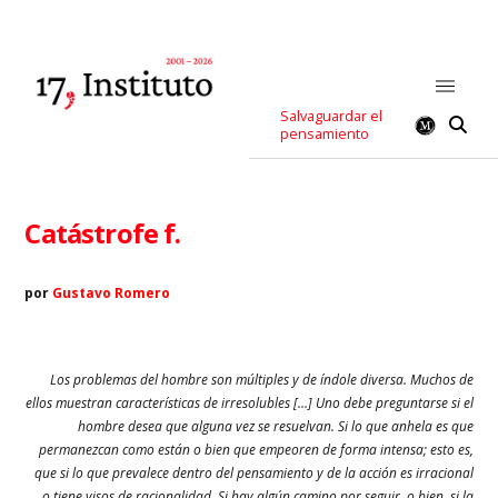
Salvaguardar el
pensamiento
Catástrofe f.
por
Gustavo Romero
Los problemas del hombre son múltiples y de índole diversa. Muchos de
ellos
muestran características de irresolubles […] Uno debe preguntarse si el
hombre
desea que alguna vez se resuelvan. Si lo que anhela es que
permanezcan como están
o bien que empeoren de forma intensa; esto es,
que si lo que prevalece dentro del
pensamiento y de la acción es irracional
o tiene visos de racionalidad.
Si hay algún camino por seguir, o bien, si la