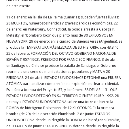
de este escrito:
11 de enero: en la isla de La Palma (Canarias) suceden fuertes lluvias:
28 MUERTOS, numerosos heridos y graves pérdidas económicas. 22
de enero: en Waterbury, Connecticut, la policía arresta a George P.
Metesky, el “bombero loco” que plantó más de 30 EXPLOSIVOS EN
NUEVA YORK. 29 de enero: en la ciudad de Buenos Aires (Argentina), se
produce la TEMPERATURA MÁS ELEVADA DE SU HISTORIA, con 43.3 °C.
25 de febrero: FORMACIÓN DEL OCTAVO GOBIERNO NACIONAL DE
ESPAÑA (1957-1962), PRESIDIDO POR FRANCISCO FRANCO. 3 de abril:
en Santiago de Chile se produce la batalla de Santiago; el Gobierno
reprime a una serie de manifestaciones populares y MATA A 20
PERSONAS. 24 de abril: ESTADOS UNIDOS HACE DETONAR una PRUEBA
ATÓMICA para analizar cómo sería una explosión nuclear accidental.
Es la única bomba del Proyecto 57, y la número 88 DE LAS 1131 QUE
ESTADOS UNIDOS DETONÓ EN SU TERRITORIO ENTRE 1945 Y 1992. 28
de mayo: ESTADOS UNIDOS DETONA sobre una torre de hierro la
BOMBA de hidrógeno Boltzmann, de 12 KILOTONES. Es la primera
bomba (de 29) de la operación Plumbbob. 2 de junio: ESTADOS
UNIDOS DETONA desde un dirigible la BOMBA de hidrógeno Franklin,
de 0.14 KT. 5 de junio: ESTADOS UNIDOS detona desde un dirigible la