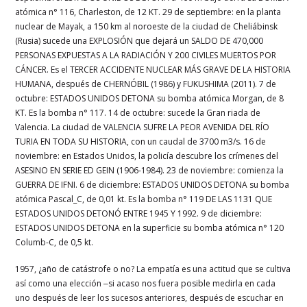
atómica n° 116, Charleston, de 12 KT. 29 de septiembre: en la planta
nuclear de Mayak, a 150 km al noroeste de la ciudad de Cheliábinsk
(Rusia) sucede una EXPLOSIÓN que dejará un SALDO DE 470,000
PERSONAS EXPUESTAS A LA RADIACIÓN Y 200 CIVILES MUERTOS POR
CÁNCER. Es el TERCER ACCIDENTE NUCLEAR MÁS GRAVE DE LA HISTORIA
HUMANA, después de CHERNÓBIL (1986) y FUKUSHIMA (2011). 7 de
octubre: ESTADOS UNIDOS DETONA su bomba atómica Morgan, de 8
KT. Es la bomba n° 117. 14 de octubre: sucede la Gran riada de
Valencia. La ciudad de VALENCIA SUFRE LA PEOR AVENIDA DEL RÍO
TURIA EN TODA SU HISTORIA, con un caudal de 3700 m3/s. 16 de
noviembre: en Estados Unidos, la policía descubre los crímenes del
ASESINO EN SERIE ED GEIN (1906-1984). 23 de noviembre: comienza la
GUERRA DE IFNI. 6 de diciembre: ESTADOS UNIDOS DETONA su bomba
atómica Pascal_C, de 0,01 kt. Es la bomba n° 119 DE LAS 1131 QUE
ESTADOS UNIDOS DETONÓ ENTRE 1945 Y 1992. 9 de diciembre:
ESTADOS UNIDOS DETONA en la superficie su bomba atómica n° 120
Columb-C, de 0,5 kt.
1957, ¿año de catástrofe o no? La empatía es una actitud que se cultiva
así como una elección ‒si acaso nos fuera posible medirla en cada
uno después de leer los sucesos anteriores, después de escuchar en