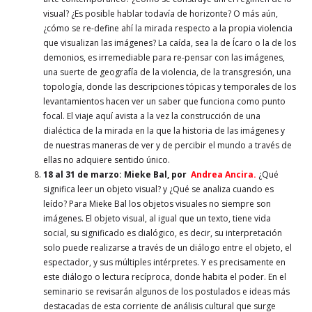
visual? ¿Es posible hablar todavía de horizonte? O más aún,
¿cómo se re-define ahí la mirada respecto a la propia violencia
que visualizan las imágenes? La caída, sea la de Ícaro o la de los
demonios, es irremediable para re-pensar con las imágenes,
una suerte de geografía de la violencia, de la transgresión, una
topología, donde las descripciones tópicas y temporales de los
levantamientos hacen ver un saber que funciona como punto
focal. El viaje aquí avista a la vez la construcción de una
dialéctica de la mirada en la que la historia de las imágenes y
de nuestras maneras de ver y de percibir el mundo a través de
ellas no adquiere sentido único.
18 al 31 de marzo
: Mieke Bal, por
Andrea Ancira.
¿Qué
significa leer un objeto visual? y ¿Qué se analiza cuando es
leído? Para Mieke Bal los objetos visuales no siempre son
imágenes. El objeto visual, al igual que un texto, tiene vida
social, su significado es dialógico, es decir, su interpretación
solo puede realizarse a través de un diálogo entre el objeto, el
espectador, y sus múltiples intérpretes. Y es precisamente en
este diálogo o lectura recíproca, donde habita el poder. En el
seminario se revisarán algunos de los postulados e ideas más
destacadas de esta corriente de análisis cultural que surge