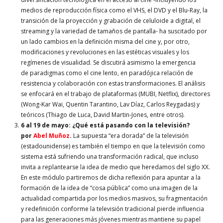
medios de reproducción física como el VHS, el DVD y el Blu-Ray, la
transición de la proyección y grabación de celuloide a digital, el
streaming y la variedad de tamaños de pantalla- ha suscitado por
un lado cambios en la definición misma del cine y, por otro,
modificaciones y revoluciones en las estéticas visuales y los
regímenes de visualidad. Se discutirá asimismo la emergencia
de paradigmas como el cine lento, en paradójica relación de
resistencia y colaboración con estas transformaciones. El análisis
se enfocará en el trabajo de plataformas (MUBI, Netflix), directores
(Wong-Kar Wai, Quentin Tarantino, Lav Díaz, Carlos Reygadas) y
teóricos (Thiago de Luca, David Martin-Jones, entre otros).
6 al 19 de mayo
: ¿Qué está pasando con la televisión?
por
Abel Muñoz
.
La supuesta “era dorada” de la televisión
(estadounidense) es también el tiempo en que la televisión como
sistema está sufriendo una transformación radical, que incluso
invita a replantearse la idea de medio que heredamos del siglo XX.
En este módulo partiremos de dicha reflexión para apuntar a la
formación de la idea de “cosa pública” como una imagen de la
actualidad compartida por los medios masivos, su fragmentación
y redefinición conforme la televisión tradicional pierde influencia
para las generaciones más jóvenes mientras mantiene su papel