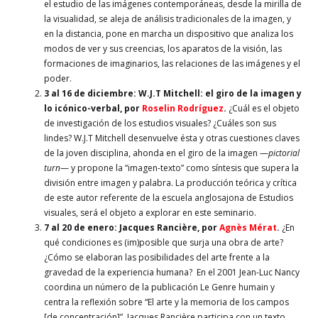
el estudio de las imágenes contemporáneas, desde la mirilla de
la visualidad, se aleja de análisis tradicionales de la imagen, y
en la distancia, pone en marcha un dispositivo que analiza los
modos de ver y sus creencias, los aparatos de la visión, las
formaciones de imaginarios, las relaciones de las imágenes y el
poder.
3 al 16 de diciembre: W.J.T Mitchell
: el giro de la imagen y
lo icónico-verbal, por
Roselin Rodríguez
.
¿Cuál es el objeto
de investigación de los estudios visuales? ¿Cuáles son sus
lindes? W.J.T Mitchell desenvuelve ésta y otras cuestiones claves
de la joven disciplina, ahonda en el giro de la imagen —
pictorial
turn
— y propone la “imagen-texto” como síntesis que supera la
división entre imagen y palabra. La producción teórica y crítica
de este autor referente de la escuela anglosajona de Estudios
visuales, será el objeto a explorar en este seminario.
7 al 20 de enero:
Jacques Rancière, por
Agnès Mérat
.
¿En
qué condiciones es (im)posible que surja una obra de arte?
¿Cómo se elaboran las posibilidades del arte frente a la
gravedad de la experiencia humana? En el 2001 Jean-Luc Nancy
coordina un número de la publicación Le Genre humain y
centra la reflexión sobre “El arte y la memoria de los campos
[de concentración]”. Jacques Rancière participa con un texto