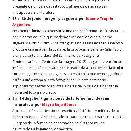
Roberto Bolaño en su novela póstuma 2666 para pensar el
presente de un país devastado, o al menos de su imagen
anticipada en la literatura.
17 al 30 de junio
: Imagen y ceguera, por
Joanne Trujillo
Argüelles
.
Nos hemos limitado a pensar la imagen en términos de lo visual; es
decir, como aquello que podemos ver con los ojos. Si como
sugiere Mauricio Ortiz, «una fotografía no es una imagen. Una foto
propone una imagen, la sugiere, la provoca, la genera» (afirmación
dicha durante una clase del Seminario de Fotografía
Contemporánea, Centro de la Imagen, 2012), luego, la creación de
imágenes no está necesariamente asociada a la experiencia ocular.
Entonces, ¿qué es una imagen? Si no está en lo que vemos, ¿dónde
está? ¿Qué detona al acto fotográfico? En este seminario
exploraremos estas preguntas a partir de lo que da a pensar la
figura del fotógrafo ciego.
1 al 14 de julio
: Figuraciones de lo femenino: devenir
naturaleza, por
Mayra Rojo Gómez
Aproximación a las tensiones estéticas, históricas y míticas de lo
femenino que deviene naturaleza, para abrir un debate crítico a los
Cuerpos de lo femenino encarnados en el sujeto mujer,
delimitados a lo íntimo y doméstico.