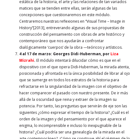
estática de la historia, el arte y las relaciones de tan variados
matices que se tienden entre ellas, serán algunas de las
concepciones que cuestionaremos en este módulo.
Centraremos nuestras reflexiones en “Visual Time – Image in
History”[2013], entreverando algunas de sus propuestas de
construcción del pensamiento con obras de arte histórico y
contemporáneo que nos ayudarán a confrontar
dialógicamente ‘cuerpos’ de la obra —teóricos y artísticos.
4 al 17 de marzo
: Georges Didi-Huberman, por
Liza
Mizrahi
.
El módulo intentará dilucidar cómo es que en el
dispositivo con el que opera Didi-Huberman, la mirada atenta,
posicionada y afrontada es la única posibilidad de librar al ojo
que se sumerge en todos los estratos de la historia para
refractarse en la singularidad de la imagen con el objetivo de
hacer comparecer el pasado con nuestro presente. De ir más
allá de la oscuridad que reina y extraer de la imagen su
potencia. Por tanto, las preguntas que servirán de eje son las
siguientes ¿cómo expresar el tiempo de la historia? ¿Cuál es el
orden de la imagen y del pensamiento por el que aparece el
enigma, lo incomprensible e incluso lo inexpugnable de la
historia? ¿Cuál podría ser una genealogía de la mirada en el
arte contemporáneo? ¿Cómo se construye ahí el régimen de lo