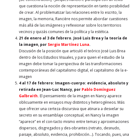
que cuestiona la noción de representación en tanto posibilidad
de crear. Al problematizar las relaciones entre lo escrito, la
imagen, la memoria, Rancière nos permite abordar cuestiones
más allá de las imágenes y reflexionar sobre los territorios
vecinos y quizás comunes de la política y la estética.
21 de enero al 3 de febrero
.
José Luis Brea y la teoría de
la imagen, por
Sergio Martínez Luna
.
Discusión de la posición que articuló el teórico José Luis Brea
dentro de los Estudios Visuales, y para quien el estudio de la
imagen debe tomar la perspectiva de las transformaciones
contemporáneas del capitalismo digital, el capitalismo de la e-
imagen
4 al 17 de febrero
: Imagen-cuerpo: evidencia, absoluto y
retirada en Jean-Luc Nancy, por
Pablo Domínguez
Galbraith.
El pensamiento de la imagen en Nancy aparece
oblicuamente en ensayos muy distintos y heterogéneos. Más
que ofrecer una certeza discursiva que atinara a desvelar su
secreto en su ensamblaje conceptual, en Nancy la imagen
“aparece” en el con-tacto mismo entre temas y aproximaciones
dispersos, disgregados y des-obrantes (retrato, desnudo,
paisaje, absoluto, evidencia, prohibición…). Tocando, pues, una