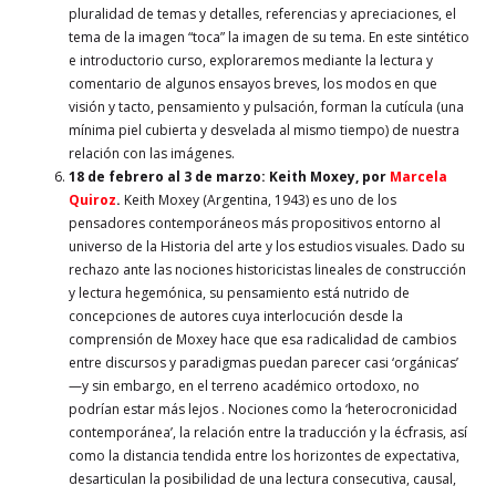
pluralidad de temas y detalles, referencias y apreciaciones, el
tema de la imagen “toca” la imagen de su tema. En este sintético
e introductorio curso, exploraremos mediante la lectura y
comentario de algunos ensayos breves, los modos en que
visión y tacto, pensamiento y pulsación, forman la cutícula (una
mínima piel cubierta y desvelada al mismo tiempo) de nuestra
relación con las imágenes.
18 de febrero al 3 de marzo
:
Keith Moxey
, por
Marcela
Quiroz
.
Keith Moxey (Argentina, 1943) es uno de los
pensadores contemporáneos más propositivos entorno al
universo de la Historia del arte y los estudios visuales. Dado su
rechazo ante las nociones historicistas lineales de construcción
y lectura hegemónica, su pensamiento está nutrido de
concepciones de autores cuya interlocución desde la
comprensión de Moxey hace que esa radicalidad de cambios
entre discursos y paradigmas puedan parecer casi ‘orgánicas’
—y sin embargo, en el terreno académico ortodoxo, no
podrían estar más lejos . Nociones como la ‘heterocronicidad
contemporánea’, la relación entre la traducción y la écfrasis, así
como la distancia tendida entre los horizontes de expectativa,
desarticulan la posibilidad de una lectura consecutiva, causal,