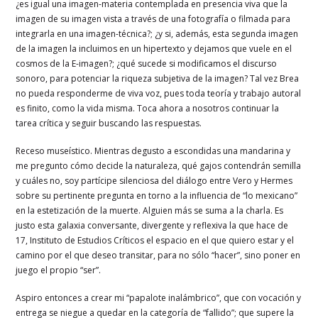
¿es igual una imagen-materia contemplada en presencia viva que la
imagen de su imagen vista a través de una fotografía o filmada para
integrarla en una imagen-técnica?; ¿y si, además, esta segunda imagen
de la imagen la incluimos en un hipertexto y dejamos que vuele en el
cosmos de la E-imagen?; ¿qué sucede si modificamos el discurso
sonoro, para potenciar la riqueza subjetiva de la imagen? Tal vez Brea
no pueda responderme de viva voz, pues toda teoría y trabajo autoral
es finito, como la vida misma. Toca ahora a nosotros continuar la
tarea crítica y seguir buscando las respuestas.
Receso museístico. Mientras degusto a escondidas una mandarina y
me pregunto cómo decide la naturaleza, qué gajos contendrán semilla
y cuáles no, soy partícipe silenciosa del diálogo entre Vero y Hermes
sobre su pertinente pregunta en torno a la influencia de “lo mexicano”
en la estetización de la muerte. Alguien más se suma a la charla. Es
justo esta galaxia conversante, divergente y reflexiva la que hace de
17, Instituto de Estudios Críticos el espacio en el que quiero estar y el
camino por el que deseo transitar, para no sólo “hacer”, sino poner en
juego el propio “ser”.
Aspiro entonces a crear mi “papalote inalámbrico”, que con vocación y
entrega se niegue a quedar en la categoría de “fallido”; que supere la