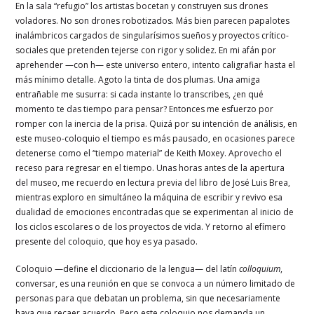
En la sala “refugio” los artistas bocetan y construyen sus drones
voladores. No son drones robotizados. Más bien parecen papalotes
inalámbricos cargados de singularísimos sueños y proyectos crítico-
sociales que pretenden tejerse con rigor y solidez. En mi afán por
aprehender —con h— este universo entero, intento caligrafiar hasta el
más mínimo detalle. Agoto la tinta de dos plumas. Una amiga
entrañable me susurra: si cada instante lo transcribes, ¿en qué
momento te das tiempo para pensar? Entonces me esfuerzo por
romper con la inercia de la prisa. Quizá por su intención de análisis, en
este museo-coloquio el tiempo es más pausado, en ocasiones parece
detenerse como el “tiempo material” de Keith Moxey. Aprovecho el
receso para regresar en el tiempo. Unas horas antes de la apertura
del museo, me recuerdo en lectura previa del libro de José Luis Brea,
mientras exploro en simultáneo la máquina de escribir y revivo esa
dualidad de emociones encontradas que se experimentan al inicio de
los ciclos escolares o de los proyectos de vida. Y retorno al efímero
presente del coloquio, que hoy es ya pasado.
Coloquio —define el diccionario de la lengua— del latín
colloquium
,
conversar, es una reunión en que se convoca a un número limitado de
personas para que debatan un problema, sin que necesariamente
haya que recaer acuerdo. Pero este coloquio nos demanda un