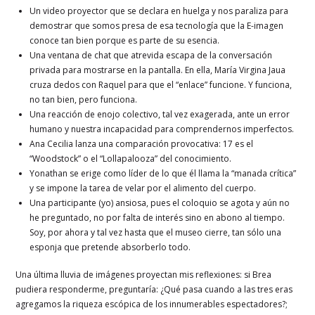
Un video proyector que se declara en huelga y nos paraliza para
demostrar que somos presa de esa tecnología que la E-imagen
conoce tan bien porque es parte de su esencia.
Una ventana de chat que atrevida escapa de la conversación
privada para mostrarse en la pantalla. En ella, María Virgina Jaua
cruza dedos con Raquel para que el “enlace” funcione. Y funciona,
no tan bien, pero funciona.
Una reacción de enojo colectivo, tal vez exagerada, ante un error
humano y nuestra incapacidad para comprendernos imperfectos.
Ana Cecilia lanza una comparación provocativa: 17 es el
“Woodstock” o el “Lollapalooza” del conocimiento.
Yonathan se erige como líder de lo que él llama la “manada crítica”
y se impone la tarea de velar por el alimento del cuerpo.
Una participante (yo) ansiosa, pues el coloquio se agota y aún no
he preguntado, no por falta de interés sino en abono al tiempo.
Soy, por ahora y tal vez hasta que el museo cierre, tan sólo una
esponja que pretende absorberlo todo.
Una última lluvia de imágenes proyectan mis reflexiones: si Brea
pudiera responderme, preguntaría: ¿Qué pasa cuando a las tres eras
agregamos la riqueza escópica de los innumerables espectadores?;