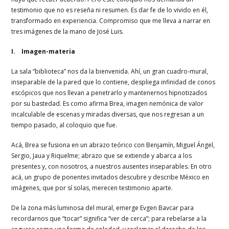
testimonio que no es reseña ni resumen. Es dar fe de lo vivido en él,
transformado en experiencia. Compromiso que me lleva a narrar en
tres imágenes de la mano de José Luis.
I. Imagen-materia
La sala “biblioteca” nos da la bienvenida. Ahí, un gran cuadro-mural,
inseparable de la pared que lo contiene, despliega infinidad de conos
escópicos que nos llevan a penetrarlo y mantenernos hipnotizados
por su bastedad. Es como afirma Brea, imagen nemónica de valor
incalculable de escenas y miradas diversas, que nos regresan a un
tiempo pasado, al coloquio que fue.
Acá, Brea se fusiona en un abrazo teórico con Benjamín, Miguel Ángel,
Sergio, Jaua y Riquelme; abrazo que se extiende y abarca a los
presentes y, con nosotros, a nuestros ausentes inseparables. En otro
acá, un grupo de ponentes invitados descubre y describe México en
imágenes, que por sí solas, merecen testimonio aparte.
De la zona más luminosa del mural, emerge Evgen Bavcar para
recordarnos que “tocar” significa “ver de cerca”; para rebelarse a la