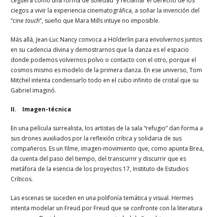
ceguera como una forma de soledad y reclamar el derecho de los
ciegos a vivir la experiencia cinematográfica, a soñar la invención del
“cine
touch
”, sueño que Mara Mills intuye no imposible.
Más allá, Jean-Luc Nancy convoca a Hölderlin para envolvernos juntos
en su cadencia divina y demostrarnos que la danza es el espacio
donde podemos volvernos polvo o contacto con el otro, porque el
cosmos mismo es modelo de la primera danza. En ese universo, Tom
Mitchel intenta condensarlo todo en el cubo infinito de cristal que su
Gabriel imaginó.
II. Imagen-técnica
En una película surrealista, los artistas de la sala “refugio” dan forma a
sus drones auxiliados por la reflexión crítica y solidaria de sus
compañeros. Es un filme, imagen-movimiento que, como apunta Brea,
da cuenta del paso del tiempo, del transcurrir y discurrir que es
metáfora de la esencia de los proyectos 17, Instituto de Estudios
Críticos.
Las escenas se suceden en una polifonía temática y visual. Hermes
intenta modelar un Freud por Freud que se confronte con la literatura