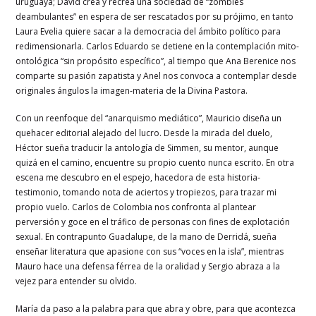
uruguaya; David crea y recrea una sociedad de “zombies
deambulantes” en espera de ser rescatados por su prójimo, en tanto
Laura Evelia quiere sacar a la democracia del ámbito político para
redimensionarla. Carlos Eduardo se detiene en la contemplación mito-
ontológica “sin propósito específico”, al tiempo que Ana Berenice nos
comparte su pasión zapatista y Anel nos convoca a contemplar desde
originales ángulos la imagen-materia de la Divina Pastora.
Con un reenfoque del “anarquismo mediático”, Mauricio diseña un
quehacer editorial alejado del lucro. Desde la mirada del duelo,
Héctor sueña traducir la antología de Simmen, su mentor, aunque
quizá en el camino, encuentre su propio cuento nunca escrito. En otra
escena me descubro en el espejo, hacedora de esta historia-
testimonio, tomando nota de aciertos y tropiezos, para trazar mi
propio vuelo. Carlos de Colombia nos confronta al plantear
perversión y goce en el tráfico de personas con fines de explotación
sexual. En contrapunto Guadalupe, de la mano de Derridá, sueña
enseñar literatura que apasione con sus “voces en la isla”, mientras
Mauro hace una defensa férrea de la oralidad y Sergio abraza a la
vejez para entender su olvido.
María da paso a la palabra para que abra y obre, para que acontezca