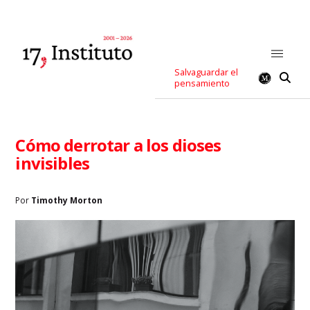
Salvaguardar el
pensamiento
Cómo derrotar a los dioses
invisibles
Por
Timothy Morton