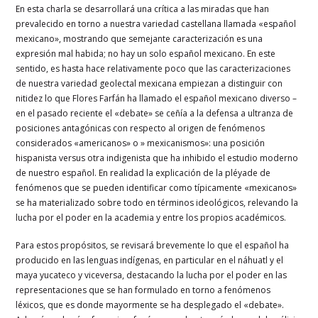
En esta charla se desarrollará una crítica a las miradas que han
prevalecido en torno a nuestra variedad castellana llamada «español
mexicano», mostrando que semejante caracterización es una
expresión mal habida; no hay un solo español mexicano. En este
sentido, es hasta hace relativamente poco que las caracterizaciones
de nuestra variedad geolectal mexicana empiezan a distinguir con
nitidez lo que Flores Farfán ha llamado el español mexicano diverso –
en el pasado reciente el «debate» se ceñía a la defensa a ultranza de
posiciones antagónicas con respecto al origen de fenómenos
considerados «americanos» o » mexicanismos»: una posición
hispanista versus otra indigenista que ha inhibido el estudio moderno
de nuestro español. En realidad la explicación de la pléyade de
fenómenos que se pueden identificar como típicamente «mexicanos»
se ha materializado sobre todo en términos ideológicos, relevando la
lucha por el poder en la academia y entre los propios académicos.
Para estos propósitos, se revisará brevemente lo que el español ha
producido en las lenguas indígenas, en particular en el náhuatl y el
maya yucateco y viceversa, destacando la lucha por el poder en las
representaciones que se han formulado en torno a fenómenos
léxicos, que es donde mayormente se ha desplegado el «debate».