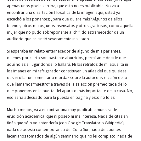
apenas unos pixeles arriba, que esto no es publicable. No va a
encontrar una disertación filosófica de la imagen aquí, usted ya
escuchó a los ponentes; ¿para qué quiere más? Algunos de ellos
buenos, otros malos, unos insensatos y otros graciosos, como aquella
mujer que no pudo sobreponerse al chiflido estremecedor de un
auditorio que se sintió severamente insultado.
Si esperaba un relato enternecedor de alguno de mis parientes,
quienes por cierto son bastante aburridos, permítame decirle que
aquí no es el lugar donde lo hallará. Ni los retratos de mi abuelita ni
los imanes en mi refrigerador constituyen un atlas del que quisiese
desarrollar un comentario mordaz sobre la autoconstrucción de lo
que llamamos “nuestro” a través de la selección premeditada de lo
que ponemos en la puerta del aparato más importante de la casa. No,
eso sería adecuado para la puesta en página y esto no lo es.
Mucho menos, va a encontrar una muy publicable muestra de
erudición académica, que ni poseo ni me interesa. Nada de citas en
finés que sólo yo entendería (con Google Translator o Wikipedia),
nada de poesía contemporánea del Cono Sur, nada de apuntes
lacanianos tomados de algún seminario que no leí completo, nada de