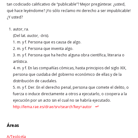
tan codiciado calificativo de “publicable”? Mejor pregúntese: ¿usted,
qué hace leyéndome? ¡Yo sólo reclamo mi derecho a ser impublicable!
¿Y usted?
autor, ra.
(Del lat.
auctor, -ōris
).
1. m. y f. Persona que es causa de algo.
2. m. y f. Persona que inventa algo.
3. m. y f. Persona que ha hecho alguna obra científica, literaria o
artística.
4. m. y f. En las compañías cómicas, hasta principios del siglo XIX,
persona que cuidaba del gobierno económico de ellas y de la
distribución de caudales.
5. m. y f. Der. En el derecho penal, persona que comete el delito, o
fuerza o induce directamente a otros a ejecutarlo, o coopera a la
ejecución por un acto sin el cual no se habría ejecutado.
http://lema.rae.es/drae/srv/search?key=autor
Áreas
A/Teología