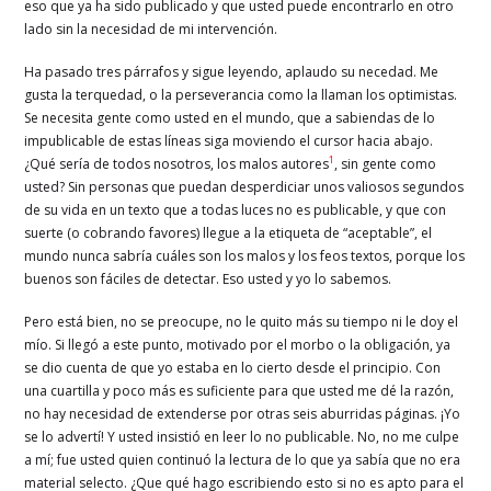
eso que ya ha sido publicado y que usted puede encontrarlo en otro
lado sin la necesidad de mi intervención.
Ha pasado tres párrafos y sigue leyendo, aplaudo su necedad. Me
gusta la terquedad, o la perseverancia como la llaman los optimistas.
Se necesita gente como usted en el mundo, que a sabiendas de lo
impublicable de estas líneas siga moviendo el cursor hacia abajo.
1
¿Qué sería de todos nosotros, los malos autores
, sin gente como
usted? Sin personas que puedan desperdiciar unos valiosos segundos
de su vida en un texto que a todas luces no es publicable, y que con
suerte (o cobrando favores) llegue a la etiqueta de “aceptable”, el
mundo nunca sabría cuáles son los malos y los feos textos, porque los
buenos son fáciles de detectar. Eso usted y yo lo sabemos.
Pero está bien, no se preocupe, no le quito más su tiempo ni le doy el
mío. Si llegó a este punto, motivado por el morbo o la obligación, ya
se dio cuenta de que yo estaba en lo cierto desde el principio. Con
una cuartilla y poco más es suficiente para que usted me dé la razón,
no hay necesidad de extenderse por otras seis aburridas páginas. ¡Yo
se lo advertí! Y usted insistió en leer lo no publicable. No, no me culpe
a mí; fue usted quien continuó la lectura de lo que ya sabía que no era
material selecto. ¿Que qué hago escribiendo esto si no es apto para el