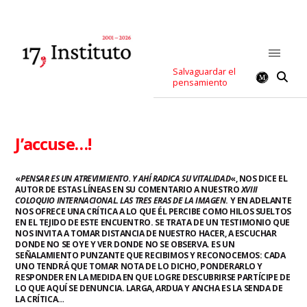
Salvaguardar el
pensamiento
J’accuse…!
«
PENSAR ES UN ATREVIMIENTO. Y AHÍ RADICA SU VITALIDAD
«, NOS DICE EL
AUTOR DE ESTAS LÍNEAS EN SU COMENTARIO A NUESTRO
XVIII
COLOQUIO INTERNACIONAL. LAS TRES ERAS DE LA IMAGEN
. Y EN ADELANTE
NOS OFRECE UNA CRÍTICA A LO QUE ÉL PERCIBE COMO HILOS SUELTOS
EN EL TEJIDO DE ESTE ENCUENTRO. SE TRATA DE UN TESTIMONIO QUE
NOS INVITA A TOMAR DISTANCIA DE NUESTRO HACER, A ESCUCHAR
DONDE NO SE OYE Y VER DONDE NO SE OBSERVA. ES UN
SEÑALAMIENTO PUNZANTE QUE RECIBIMOS Y RECONOCEMOS: CADA
UNO TENDRÁ QUE TOMAR NOTA DE LO DICHO, PONDERARLO Y
RESPONDER EN LA MEDIDA EN QUE LOGRE DESCUBRIRSE PARTÍCIPE DE
LO QUE AQUÍ SE DENUNCIA. LARGA, ARDUA Y ANCHA ES LA SENDA DE
LA CRÍTICA…