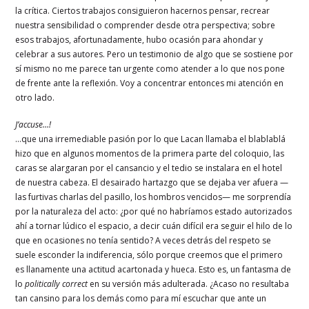
la crítica. Ciertos trabajos consiguieron hacernos pensar, recrear
nuestra sensibilidad o comprender desde otra perspectiva; sobre
esos trabajos, afortunadamente, hubo ocasión para ahondar y
celebrar a sus autores. Pero un testimonio de algo que se sostiene por
sí mismo no me parece tan urgente como atender a lo que nos pone
de frente ante la reflexión. Voy a concentrar entonces mi atención en
otro lado.
J’accuse…!
…que una irremediable pasión por lo que Lacan llamaba el blablablá
hizo que en algunos momentos de la primera parte del coloquio, las
caras se alargaran por el cansancio y el tedio se instalara en el hotel
de nuestra cabeza. El desairado hartazgo que se dejaba ver afuera —
las furtivas charlas del pasillo, los hombros vencidos— me sorprendía
por la naturaleza del acto: ¿por qué no habríamos estado autorizados
ahí a tornar lúdico el espacio, a decir cuán difícil era seguir el hilo de lo
que en ocasiones no tenía sentido? A veces detrás del respeto se
suele esconder la indiferencia, sólo porque creemos que el primero
es llanamente una actitud acartonada y hueca. Esto es, un fantasma de
lo
politically correct
en su versión más adulterada. ¿Acaso no resultaba
tan cansino para los demás como para mí escuchar que ante un