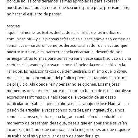
porque no las consideramos las más apropiadas para expresar
nuestras inquietudes y no porque sea un espacio para, precisamente,
no hacer el esfuerzo de pensar.
J’accuse!
..que finalmente los textos dedicados al análisis de los medios de
comunicación —y sus picosas referencias a las telenovelas y comedias
románticas— sirvieron como poderoso catalizador de la actitud que
nuestro instituto, a mi parecer, anhela encarnar: el desenfado por
arriesgar otras formas para pensar-crear en este caso hizo uso de una
retórica chispeante y jocosa que no está peleada con el análisis y la
reflexión. Es más, son textos que demuestran, lo mismo que lo
camp
,
que la actitud concentrada del público puede ser también una forma
de prejuicio. Ahí donde reír y pensar no se oponen. Los mejores
momentos de la primera parte del coloquio fueron de esta naturaleza:
expresiones íntimas que hablaban de la vocación de un deseo
particular por saber —pienso ahora en el trabajo de José Hamra—, la
pasión de articular, a veces con dificultades, una inquietud que nos
ronda la cabeza o, incluso, una lograda confesión de confusión al
momento de presentar ideas que, pese a que en apariencia se veían
inconexas, intuimos que contaban con la mejor cohesión que requiere
un trabajo: el muy particular deseo de entender algo.