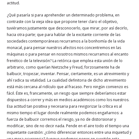
actitud.
¿Qué pasaría si para aprehender un determinado problema, en
contraste con la vieja idea que propone tener claro el objetivo,
tuviéramos justamente que desconocerlo, que mirar, por así decirlo,
hacia otra parte; que para hablar de la excitante corriente de las
sociedades contemporáneas recurramos a la bonhomía de la vida
monacal, para pensar nuestros afectos nos concentremos en las
máquinas o para pensar en nosotros mismos recurramos al encanto
frenético de la televisión? La retórica que emplea esta unión de lo
arbitrario, como querían Nietzsche y Freud, forzosamente ha de
balbucir, tropezar, inventar. Pensar, ciertamente, es un atrevimiento y
ahí radica su vitalidad. La cualidad definitoria de dicho atrevimiento
está más cercana al ridículo que al fracaso. Pero ningún comienzo es
fácil. Éste es, francamente, un riesgo que siempre deberíamos estar
dispuestos a correr y más en medios académicos como los nuestros.
Esa actitud tan positiva y necesaria para revigorizar la crítica es al
mismo tiempo el lugar donde realmente podemos engañarnos: a
fuerza de balbucir corremos el riesgo, ya no de distorsionar y
modificar, sino de no decir nada. Pende en el aire todo el tiempo una
inquietante cuestión: ¿cómo diferenciar entonces entre una inquietud y
una mera ocurrencia? Aunque podemos poner en cuestión esta