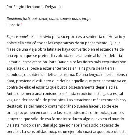
Por Sergio Hernández Delgadillo
Dimidium facti, qui coepit, habet: sapere aude: incipe
1
Horacio
Sapere aude!
… Kant revivió para su época esta sentencia de Horacio y
sobre ella edificó todas las esperanzas de su pensamiento. Que la
frase de una vieja obra latina se haya convertido en el estandarte de
una época que se pretendía volcada enteramente al futuro debería
llamar nuestra atención. Para Baudelaire las flores más exquisitas son
aquellas que, pese a estar enterradas en la negrura de la tierra
sepulcral, despiden un delirante aroma. De una lengua muerta, piensa
Kant, proviene el esfuerzo que define aquello que precisamente va en
contra de ella: el espíritu que busca obsesivamente dejarla atrás.
Antes que mero anacronismo o refinada erudición este gesto es, tal
vez, una declaración de principios. Las creaciones más reconocibles y
destacables del mundo contemporáneo suelen hacer uso de ese
principio: ponen en contacto las realidades más disímbolas, como si
intuyeran que sólo de esa forma introducen algo nuevo en el mundo.
De este modo desnudan algo que no habríamos sido capaces de
percibir. La sensibilidad
camp
es un ejemplo cuasi-arquetípico de esta