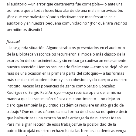
el auditorio —un error que ciertamente fue corregible— o ante una
ponencia que a todas luces hizo alarde de una mala improvisación.
¿Por qué ese malestar sí pudo efectivamente manifestarse en el
auditorio y en nuestra pequeña comunidad no? ¿Por qué rara vez nos
permitimos disentir?
J’accuse!
…la segunda situación. Algunos trabajos presentados en el auditorio
de la Biblioteca Vasconcelos recurrieron al modelo más clásico de la
expresión del conocimiento… ¡y sin embargo cautivaron enteramente
nuestra atención! Hemos renunciado fácilmente —como se dejó oír en
más de una ocasión en la primera parte del coloquio— a las formas
más rancias del academicismo y eso cohesiona y da cuerpo a nuestro
instituto, ¿acaso las ponencias de gente como Sergio González
Rodríguez o Sergio Raúl Arroyo —cuya retórica opera de la misma
manera que la transmisión clásica del conocimiento— no dejaron
claro que también la pulcritud académica requiere un alto grado de
trabajo? Que no nos ciñamos a esa forma de discurso no quiere decir
que balbucir sea una expresión más arriesgada de nuestras ideas.
Para mí la gran lección de esos trabajos fue la posibilidad de la
autocrítica: ojalá nuestro rechazo hacia las formas académicas venga