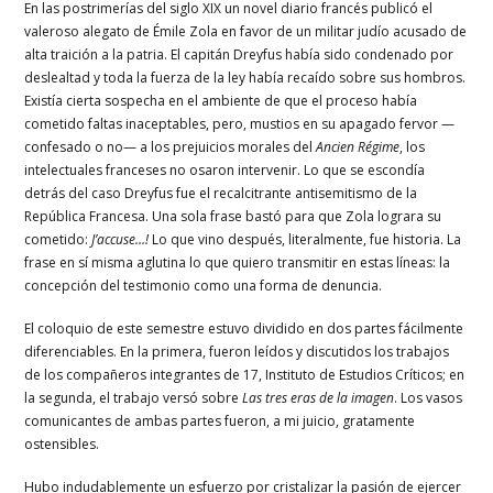
En las postrimerías del siglo XIX un novel diario francés publicó el
valeroso alegato de Émile Zola en favor de un militar judío acusado de
alta traición a la patria. El capitán Dreyfus había sido condenado por
deslealtad y toda la fuerza de la ley había recaído sobre sus hombros.
Existía cierta sospecha en el ambiente de que el proceso había
cometido faltas inaceptables, pero, mustios en su apagado fervor —
confesado o no— a los prejuicios morales del
Ancien Régime
, los
intelectuales franceses no osaron intervenir. Lo que se escondía
detrás del caso Dreyfus fue el recalcitrante antisemitismo de la
República Francesa. Una sola frase bastó para que Zola lograra su
cometido:
J’accuse…!
Lo que vino después, literalmente, fue historia. La
frase en sí misma aglutina lo que quiero transmitir en estas líneas: la
concepción del testimonio como una forma de denuncia.
El coloquio de este semestre estuvo dividido en dos partes fácilmente
diferenciables. En la primera, fueron leídos y discutidos los trabajos
de los compañeros integrantes de 17, Instituto de Estudios Críticos; en
la segunda, el trabajo versó sobre
Las tres eras de la imagen
. Los vasos
comunicantes de ambas partes fueron, a mi juicio, gratamente
ostensibles.
Hubo indudablemente un esfuerzo por cristalizar la pasión de ejercer