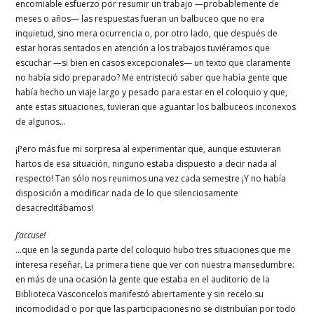
encomiable esfuerzo por resumir un trabajo —probablemente de
meses o años— las respuestas fueran un balbuceo que no era
inquietud, sino mera ocurrencia o, por otro lado, que después de
estar horas sentados en atención a los trabajos tuviéramos que
escuchar —si bien en casos excepcionales— un texto que claramente
no había sido preparado? Me entristeció saber que había gente que
había hecho un viaje largo y pesado para estar en el coloquio y que,
ante estas situaciones, tuvieran que aguantar los balbuceos inconexos
de algunos…
¡Pero más fue mi sorpresa al experimentar que, aunque estuvieran
hartos de esa situación, ninguno estaba dispuesto a decir nada al
respecto! Tan sólo nos reunimos una vez cada semestre ¡Y no había
disposición a modificar nada de lo que silenciosamente
desacreditábamos!
J’accuse!
…que en la segunda parte del coloquio hubo tres situaciones que me
interesa reseñar. La primera tiene que ver con nuestra mansedumbre:
en más de una ocasión la gente que estaba en el auditorio de la
Biblioteca Vasconcelos manifestó abiertamente y sin recelo su
incomodidad o por que las participaciones no se distribuían por todo