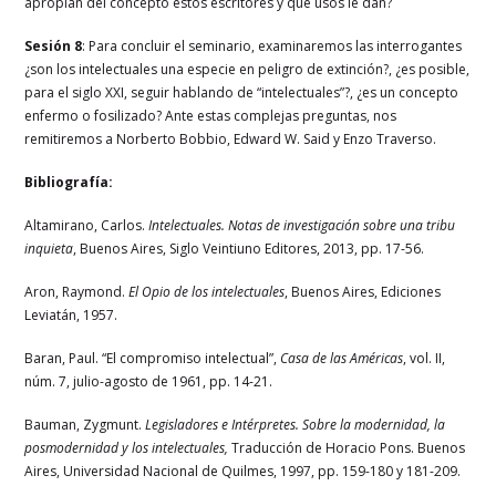
apropian del concepto estos escritores y que usos le dan?
Sesión 8
: Para concluir el seminario, examinaremos las interrogantes
¿son los intelectuales una especie en peligro de extinción?, ¿es posible,
para el siglo XXI, seguir hablando de “intelectuales”?, ¿es un concepto
enfermo o fosilizado? Ante estas complejas preguntas, nos
remitiremos a Norberto Bobbio, Edward W. Said y Enzo Traverso.
Bibliografía:
Altamirano, Carlos.
Intelectuales. Notas de investigación sobre una tribu
inquieta
, Buenos Aires, Siglo Veintiuno Editores, 2013, pp. 17-56.
Aron, Raymond.
El Opio de los intelectuales
, Buenos Aires, Ediciones
Leviatán, 1957.
Baran, Paul. “El compromiso intelectual”,
Casa de las Américas
, vol. II,
núm. 7, julio-agosto de 1961, pp. 14-21.
Bauman, Zygmunt.
Legisladores e Intérpretes. Sobre la modernidad, la
posmodernidad y los intelectuales,
Traducción de Horacio Pons. Buenos
Aires, Universidad Nacional de Quilmes, 1997, pp. 159-180 y 181-209.