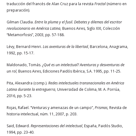
traducción del francés de Alan Cruz para la revista
Fractal
(número en
preparación).
Gilman Claudia.
Entre la pluma y el fusil. Debates y dilemas del escritor
revolucionario en América Latina,
Buenos Aires
,
Siglo XXI, Colección
“Metamorfosis”, 2003, pp. 57-188.
Lévy, Bernard-Henri.
Las aventuras de la libertad
, Barcelona, Anagrama,
1992, pp. 15-17.
Maldonado, Tomás.
¿Qué es un intelectual? Aventuras y desventuras de
un rol,
Buenos Aires, Ediciones Paidós Ibérica, S.A. 1995, pp. 11-25.
Pita, Alexandra (comp.).
Redes intelectuales transnacionales en América
Latina durante la entreguerra,
Universidad de Colima, M. A. Porrúa,
2016, pp. 5-23.
Rojas, Rafael. “Venturas y amenazas de un campo”,
Prismas,
Revista de
historia intelectual, núm. 11, 2007, p. 203.
Said, Edward.
Representaciones del intelectual
, España, Paidós Studio,
1994, pp. 23-40.