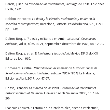
Benda, Julien.
La traición de los intelectuales
, Santiago de Chile, Ediciones
Ercilla, 1941.
Bobbio, Norberto.
La
duda y la elección. Intelectuales y poder en la
sociedad contemporánea
, Barcelona, Editorial Paidós Ibérica, S.A., 1993,
pp. 57-81.
Dalton, Roque. “Poesía y militancia en América Latina”,
Casa de las
Américas
, vol. III, núm. 20-21, septiembre-diciembre de 1963, pp. 12-20.
Dalton, Roque, et. al.
El Intelectual y la sociedad
, México DF, Siglo XXI
Editores S.A, 1969.
Domenech, Grethel.
Rehabilitación de la memoria histórica: Lunes de
Revolución en el campo intelectual cubano (1959-1961),
La Habana,
Ediciones Abril, 2017, pp. 47-67.
Dosse, François.
La marcha de las ideas. Historia de los intelectuales,
historia intelectual
, Valencia, Universidad de Valencia, 2006, pp. 181-
204.
Francois Chauvet. “Historia de los intelectuales, historia intelectual”,