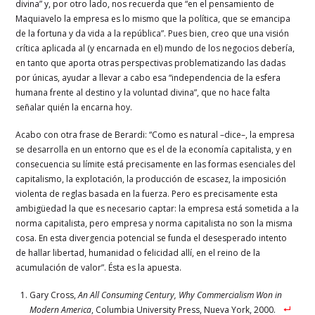
divina” y, por otro lado, nos recuerda que “en el pensamiento de
Maquiavelo la empresa es lo mismo que la política, que se emancipa
de la fortuna y da vida a la república”. Pues bien, creo que una visión
crítica aplicada al (y encarnada en el) mundo de los negocios debería,
en tanto que aporta otras perspectivas problematizando las dadas
por únicas, ayudar a llevar a cabo esa “independencia de la esfera
humana frente al destino y la voluntad divina”, que no hace falta
señalar quién la encarna hoy.
Acabo con otra frase de Berardi: “Como es natural –dice–, la empresa
se desarrolla en un entorno que es el de la economía capitalista, y en
consecuencia su límite está precisamente en las formas esenciales del
capitalismo, la explotación, la producción de escasez, la imposición
violenta de reglas basada en la fuerza. Pero es precisamente esta
ambigüedad la que es necesario captar: la empresa está sometida a la
norma capitalista, pero empresa y norma capitalista no son la misma
cosa. En esta divergencia potencial se funda el desesperado intento
de hallar libertad, humanidad o felicidad allí, en el reino de la
acumulación de valor”. Ésta es la apuesta.
Gary Cross,
An All Consuming Century, Why Commercialism Won in
Modern America
, Columbia University Press, Nueva York, 2000.