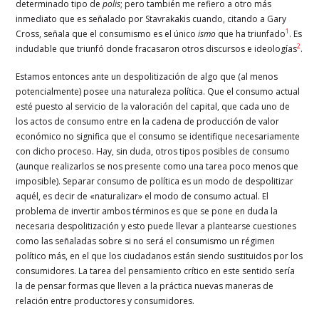
determinado tipo de
polis
; pero también me refiero a otro más
inmediato que es señalado por Stavrakakis cuando, citando a Gary
1
Cross, señala que el consumismo es el único
ismo
que ha triunfado
. Es
2
indudable que triunfó donde fracasaron otros discursos e ideologías
.
Estamos entonces ante un despolitización de algo que (al menos
potencialmente) posee una naturaleza política. Que el consumo actual
esté puesto al servicio de la valoración del capital, que cada uno de
los actos de consumo entre en la cadena de producción de valor
económico no significa que el consumo se identifique necesariamente
con dicho proceso. Hay, sin duda, otros tipos posibles de consumo
(aunque realizarlos se nos presente como una tarea poco menos que
imposible). Separar consumo de política es un modo de despolitizar
aquél, es decir de «naturalizar» el modo de consumo actual. El
problema de invertir ambos términos es que se pone en duda la
necesaria despolitización y esto puede llevar a plantearse cuestiones
como las señaladas sobre si no será el consumismo un régimen
político más, en el que los ciudadanos están siendo sustituidos por los
consumidores. La tarea del pensamiento crítico en este sentido sería
la de pensar formas que lleven a la práctica nuevas maneras de
relación entre productores y consumidores.