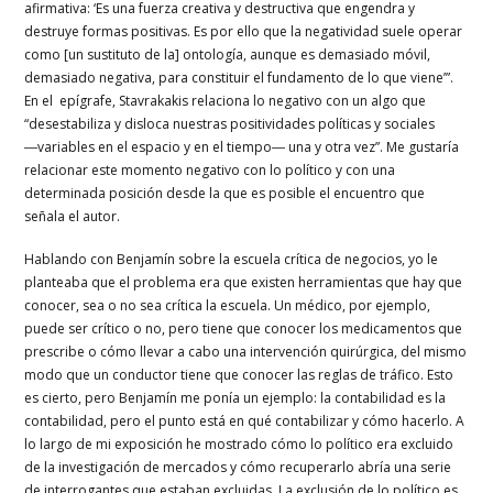
afirmativa: ‘Es una fuerza creativa y destructiva que engendra y
destruye formas positivas. Es por ello que la negatividad suele operar
como [un sustituto de la] ontología, aunque es demasiado móvil,
demasiado negativa, para constituir el fundamento de lo que viene’”.
En el epígrafe, Stavrakakis relaciona lo negativo con un algo que
“desestabiliza y disloca nuestras positividades políticas y sociales
―variables en el espacio y en el tiempo― una y otra vez”. Me gustaría
relacionar este momento negativo con lo político y con una
determinada posición desde la que es posible el encuentro que
señala el autor.
Hablando con Benjamín sobre la escuela crítica de negocios, yo le
planteaba que el problema era que existen herramientas que hay que
conocer, sea o no sea crítica la escuela. Un médico, por ejemplo,
puede ser crítico o no, pero tiene que conocer los medicamentos que
prescribe o cómo llevar a cabo una intervención quirúrgica, del mismo
modo que un conductor tiene que conocer las reglas de tráfico. Esto
es cierto, pero Benjamín me ponía un ejemplo: la contabilidad es la
contabilidad, pero el punto está en qué contabilizar y cómo hacerlo. A
lo largo de mi exposición he mostrado cómo lo político era excluido
de la investigación de mercados y cómo recuperarlo abría una serie
de interrogantes que estaban excluidas. La exclusión de lo político es