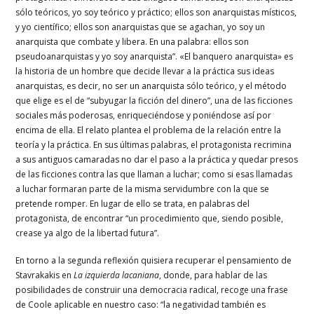
sólo teóricos, yo soy teórico y práctico; ellos son anarquistas místicos,
y yo científico; ellos son anarquistas que se agachan, yo soy un
anarquista que combate y libera. En una palabra: ellos son
pseudoanarquistas y yo soy anarquista”. «El banquero anarquista» es
la historia de un hombre que decide llevar a la práctica sus ideas
anarquistas, es decir, no ser un anarquista sólo teórico, y el método
que elige es el de “subyugar la ficción del dinero”, una de las ficciones
sociales más poderosas, enriqueciéndose y poniéndose así por
encima de ella. El relato plantea el problema de la relación entre la
teoría y la práctica. En sus últimas palabras, el protagonista recrimina
a sus antiguos camaradas no dar el paso a la práctica y quedar presos
de las ficciones contra las que llaman a luchar; como si esas llamadas
a luchar formaran parte de la misma servidumbre con la que se
pretende romper. En lugar de ello se trata, en palabras del
protagonista, de encontrar “un procedimiento que, siendo posible,
crease ya algo de la libertad futura”.
En torno a la segunda reflexión quisiera recuperar el pensamiento de
Stavrakakis en
La izquierda lacaniana
, donde, para hablar de las
posibilidades de construir una democracia radical, recoge una frase
de Coole aplicable en nuestro caso: “la negatividad también es