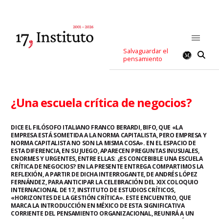
Salvaguardar el
pensamiento
¿Una escuela crítica de negocios?
DICE EL FILÓSOFO ITALIANO FRANCO BERARDI, BIFO, QUE «LA
EMPRESA ESTÁ SOMETIDA A LA NORMA CAPITALISTA, PERO EMPRESA Y
NORMA CAPITALISTA NO SON LA MISMA COSA». EN EL ESPACIO DE
ESTA DIFERENCIA, EN SU JUEGO, APARECEN PREGUNTAS INUSUALES,
ENORMES Y URGENTES, ENTRE ELLAS: ¿ES CONCEBIBLE UNA ESCUELA
CRÍTICA DE NEGOCIOS? EN LA PRESENTE ENTREGA COMPARTIMOS LA
REFLEXIÓN, A PARTIR DE DICHA INTERROGANTE, DE ANDRÉS LÓPEZ
FERNÁNDEZ, PARA ANTICIPAR LA CELEBRACIÓN DEL XIX COLOQUIO
INTERNACIONAL DE 17, INSTITUTO DE ESTUDIOS CRÍTICOS,
«HORIZONTES DE LA GESTIÓN CRÍTICA». ESTE ENCUENTRO, QUE
MARCA LA INTRODUCCIÓN EN MÉXICO DE ESTA SIGNIFICATIVA
CORRIENTE DEL PENSAMIENTO ORGANIZACIONAL, REUNIRÁ A UN