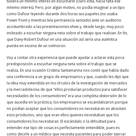
tuviera un mínimo interés en escucharle (claro está, hacía falta ese
mínimo interés). Pero, por algún motivo, no podía imaginar a un tipo
como Dufour leyendo durante dos horas sus papeles (no usaba
Power Point y mientras leía permanecía sentado) ante un auditorio
acostumbrado a las presentaciones-
show
y, desde luego, muy poco
inclinado a escuchar ninguna neta sobre el trabajo que realizan. En fin,
que Dany-Robert Dufour en una situación así sería una auténtica
puesta en escena de un oxímoron.
Voy a contar otra experiencia que puede ayudar a aclarar esta poca
predisposición a escuchar ninguna neta sobre el trabajo que se
realiza. En una ocasión Cristina Santamarina nos contó que había dado
una conferencia a un grupo de empresarios y que, cuando les dijo que
la idea muy extendida en los círculos de la investigación de mercados
y la mercadotecnia de que “ellos producían productos para satisfacer
necesidades de los consumidores” era una completa distorsión de lo
que sucedía en la práctica, los empresarios se escandalizaron porque
no podían aceptar que los consumidores no necesitaran en absoluto
esos productos, sino que eran ellos quienes necesitaban que los
consumidores los necesitaran. El escándalo o la dificultad para
entender ese tipo de cosas es perfectamente entendible, pues es
como decirle a un médico que necesita pacientes para poder ejercer