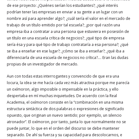
de ese proyecto: ¿Quiénes serían los estudiantes?; ¿qué interés
podrían tener las empresas en enviar a su gente a un lugar con un
nombre así para aprender algo?; ¿cuál sería el valor en el mercado de
trabajo de un título emitido por tal escuela?; ¿por qué razón una
empresa iba a contratar a una persona que estuviera en posesión de
un título en una escuela crítica de negocios?; ¿qué tipo de empresa
sería ésa y para qué tipo de trabajo contrataría a esa persona?; ¿qué
se iba a enseñar en ese lugar?; ¿cómo se iba a enseñar?; ¿qué iba a
diferenciarla de una escuela de negocios no crítica?…. Eran las dudas
propias de un investigador de mercado.
Aun con todas estas interrogantes y convencido de que era una
locura, la idea se me hacía cada vez más atractiva porque me parecía
un oxímoron, algo imposible o impensable en la práctica, y ello
despertaba en mí muchas inquietudes. De acuerdo con la Real
Academia, el oxímoron consiste en la “combinación en una misma
estructura sintáctica de dos palabras o expresiones de significado
opuesto, que originan un nuevo sentido; por ejemplo, un silencio
atronador”. El oxímoron, por tanto, junta lo que normalmente no se
puede juntar, lo que en el orden del discurso se debe mantener
separado. De ahí su fuerza y su capacidad para descolocarnos, e