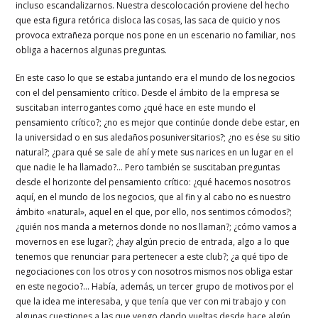
incluso escandalizarnos. Nuestra descolocación proviene del hecho
que esta figura retórica disloca las cosas, las saca de quicio y nos
provoca extrañeza porque nos pone en un escenario no familiar, nos
obliga a hacernos algunas preguntas.
En este caso lo que se estaba juntando era el mundo de los negocios
con el del pensamiento crítico. Desde el ámbito de la empresa se
suscitaban interrogantes como ¿qué hace en este mundo el
pensamiento crítico?; ¿no es mejor que continúe donde debe estar, en
la universidad o en sus aledaños posuniversitarios?; ¿no es ése su sitio
natural?; ¿para qué se sale de ahí y mete sus narices en un lugar en el
que nadie le ha llamado?… Pero también se suscitaban preguntas
desde el horizonte del pensamiento crítico: ¿qué hacemos nosotros
aquí, en el mundo de los negocios, que al fin y al cabo no es nuestro
ámbito «natural», aquel en el que, por ello, nos sentimos cómodos?;
¿quién nos manda a meternos donde no nos llaman?; ¿cómo vamos a
movernos en ese lugar?; ¿hay algún precio de entrada, algo a lo que
tenemos que renunciar para pertenecer a este club?; ¿a qué tipo de
negociaciones con los otros y con nosotros mismos nos obliga estar
en este negocio?… Había, además, un tercer grupo de motivos por el
que la idea me interesaba, y que tenía que ver con mi trabajo y con
algunas cuestiones a las que vengo dando vueltas desde hace algún