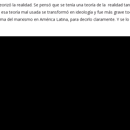
rizó la realidad. Se pensó que se tenía una teoría de la realidad t
 esa teoría mal usada se transformó en ideología y fue más grave to
ama del marxismo en América Latina, para decirlo claramente. Y se l