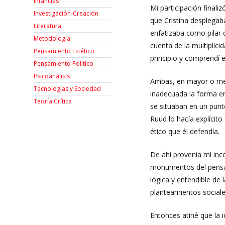
Infancias
Mi participación finali
Investigación-Creación
que Cristina desplegab
Łiteratura
enfatizaba como pilar 
Metodología
cuenta de la multiplici
Pensamiento Estético
principio y comprendí 
Pensamiento Político
Psicoanálisis
Ambas, en mayor o meno
Tecnologías y Sociedad
inadecuada la forma en
Teoría Crítica
se situaban en un punt
Ruud lo hacía explícito
ético que él defendía.
De ahí provenía mi inc
monumentos del pensami
lógica y entendible de 
planteamientos sociale
Entonces atiné que la 