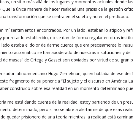
ríticas, un sitio más allá de los lugares y momentos actuales donde l
? Que la única manera de hacer realidad una praxis de la gestión críti
 una transformación que se centra en el sujeto y no en el predicado.
en mí sentimientos encontrados. Por un lado, estaban lo atípico y ref
y por retar lo establecido, no se dan de forma regular en otras instit
o lado estaba el dolor de darme cuenta que era precisamente lo inus
ento automático se han apoderado de nuestras instituciones y del d
d de masas” de Ortega y Gasset son obviados por virtud de su gran p
nsador latinoamericano Hugo Zemelman, quien hablaba de ese desfase 
este fragmento de su ponencia “El sujeto y el discurso en América L
 haber construido sobre esa realidad en un momento determinado pu
eoría me está dando cuenta de la realidad, estoy partiendo de un pr
mento determinado; pero si no se abre a alertarme de que esas real
 quedar prisionero de una teoría mientras la realidad está caminand