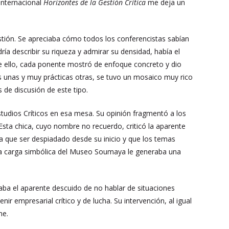
 internacional
Horizontes de la Gestión Crítica
me deja un
estión. Se apreciaba cómo todos los conferencistas sabían
ía describir su riqueza y admirar su densidad, había el
de ello, cada ponente mostró de enfoque concreto y dio
s unas y muy prácticas otras, se tuvo un mosaico muy rico
s de discusión de este tipo.
 Estudios Críticos en esa mesa. Su opinión fragmentó a los
 Esta chica, cuyo nombre no recuerdo, criticó la aparente
enía que ser despiadado desde su inicio y que los temas
sola carga simbólica del Museo Soumaya le generaba una
maba el aparente descuido de no hablar de situaciones
r empresarial crítico y de lucha. Su intervención, al igual
me.