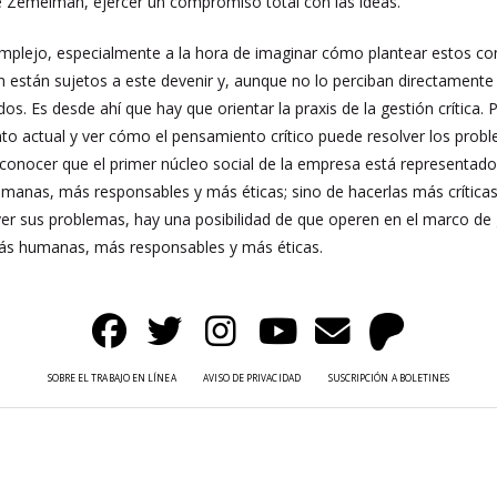
e Zemelman, ejercer un compromiso total con las ideas.
plejo, especialmente a la hora de imaginar cómo plantear estos conc
 están sujetos a este devenir y, aunque no lo perciban directamente 
dos. Es desde ahí que hay que orientar la praxis de la gestión crítica
actual y ver cómo el pensamiento crítico puede resolver los proble
econocer que el primer núcleo social de la empresa está representado
manas, más responsables y más éticas; sino de hacerlas más crítica
ver sus problemas, hay una posibilidad de que operen en el marco de g
 más humanas, más responsables y más éticas.
SOBRE EL TRABAJO EN LÍNEA
AVISO DE PRIVACIDAD
SUSCRIPCIÓN A BOLETINES