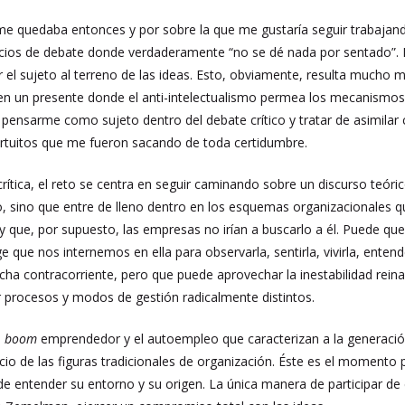
e quedaba entonces y por sobre la que me gustaría seguir trabajando 
acios de debate donde verdaderamente “no se dé nada por sentado”. P
 el sujeto al terreno de las ideas. Esto, obviamente, resulta mucho
en un presente donde el anti-intelectualismo permea los mecanismos de
 pensarme como sujeto dentro del debate crítico y tratar de asimila
ortuitos que me fueron sacando de toda certidumbre.
crítica, el reto se centra en seguir caminando sobre un discurso te
so, sino que entre de lleno dentro en los esquemas organizacionales
y que, por supuesto, las empresas no irían a buscarlo a él. Puede qu
e que nos internemos en ella para observarla, sentirla, vivirla, enten
cha contracorriente, pero que puede aprovechar la inestabilidad reinan
 procesos y modos de gestión radicalmente distintos.
l
boom
emprendedor y el autoempleo que caracterizan a la generaci
io de las figuras tradicionales de organización. Éste es el momento p
e entender su entorno y su origen. La única manera de participar d