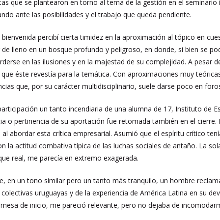
stas que se plantearon en torno al tema de la gestión en el seminario
ando ante las posibilidades y el trabajo que queda pendiente.
bienvenida percibí cierta timidez en la aproximación al tópico en cu
de lleno en un bosque profundo y peligroso, en donde, si bien se podr
rderse en las ilusiones y en la majestad de su complejidad. A pesar 
a que éste revestía para la temática. Con aproximaciones muy teórica
cias que, por su carácter multidisciplinario, suele darse poco en foro
a participación un tanto incendiaria de una alumna de 17, Instituto de
cia o pertinencia de su aportación fue retomada también en el cierre.
 al abordar esta crítica empresarial. Asumió que el espíritu crítico t
n la actitud combativa típica de las luchas sociales de antaño. La 
que real, me parecía en extremo exagerada.
rre, en un tono similar pero un tanto más tranquilo, un hombre recla
olectivas uruguayas y de la experiencia de América Latina en su deveni
la mesa de inicio, me pareció relevante, pero no dejaba de incomodar