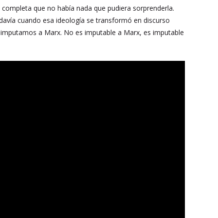
an completa que no había nada que pudiera sorprenderla.
davía cuando esa ideología se transformó en discurso
o imputamos a Marx. No es imputable a Marx, es imputable