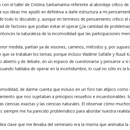
zó con el taller de Cristina Santamarina referente al abordaje crítico d
a sus ideas me ayudó en definitiva a darle estructura a mi pensamient
de todo lo discutido y, aunque en términos de pensamiento crítico el
dad de factores que podían evitar el operar [¿la cantidad de problemas 
entonces la naturaleza de la incomodidad que las participaciones me
r medida, partían ya de visiones, caminos, métodos y, por supuesto,
 que se trataban los temas; porque incluso Vladimir Safatle y Ruud K
o abierto y de debate, en un espacio de cuestionarse y pensarse a s
 cuando hablaba de operar en la incertidumbre, lo cual no sólo es la ba
omodidad, de darme cuenta que incluso en un foro tan atípico como és
ento que nos sujetaban a principios resueltos e incuestionables. Mi
las ciencias exactas y las ciencias naturales. El observar cómo muchos
s siempre me ha parecido problemático para abordar nuestra realida
idea clave que me llevaba del seminario era la misma que animaba l