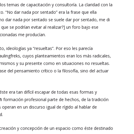
e los temas de capacitación y consultoría. La claridad con la
o. “No dar nada por sentado” era la frase que ella
 no dar nada por sentado se suele dar por sentado, me di
que se podrían evitar al realizar?] un foro bajo ese
ncionadas me producían.
 ideologías ya “resueltas”. Por eso les parecía
aulingfreks, cuyos planteamientos eran los más radicales,
í mismos y su presente como en situaciones no resueltas.
se del pensamiento crítico o la filosofía, sino del actuar
te era tan difícil escapar de todas esas formas y
 formación profesional parte de hechos, de la tradición
 operan en un discurso igual de rígido al hablar de
d.
a creación y concepción de un espacio como éste destinado