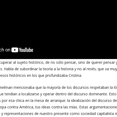
perar al sujeto histórico, de no sólo pensar, sino de querer pensar
s. Habla de subordinar la teoría a la historia y no al revés; que va 
esos históricos en los que profundizaba Cristina.
melman mencionaba que la mayoría de los discursos respetaban la ló
que tendían a localizarse y operar dentro del discurso dominante. Esto
por esa chica en la mesa de arranque: la idealización del discurso de
ropa contra América, tus ideas contra las mías. Estas argumentaciones s
 y representaciones de nuestro presente como sociedad capitalista 