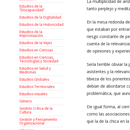
La multiplicidad de ari
Estudios de la
tanto perplejo y medit
“Discapacidad”
Estudios de la Digitalidad
En la mesa redonda de 
Estudios de la Historicidad
que estaban por entrar 
Estudios de la
Improvisación
riesgo constante de pe
Estudios de la Vejez
cuenta de la relevanci
Estudios en Ciencias
de opiniones y experien
Estudios en Ciencias,
Tecnologías y Sociedad
Sería terrible obviar l
Estudios en Salud y
asistentes y la relevan
Medicinas
tibieza de los ponentes
Estudios Globales
debían de abordarse co
Estudios Territoriales
problemática, que aun
Estudios visuales
Género
De igual forma, al cie
Gestión Crítica de la
Cultura
como las asociaciones c
Gestión y Pensamiento
que la de la chica en 
Organizacional