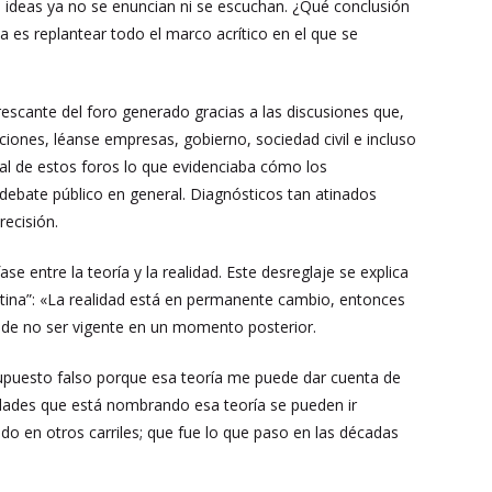
as ideas ya no se enuncian ni se escuchan. ¿Qué conclusión
ca es replantear todo el marco acrítico en el que se
rescante del foro generado gracias a las discusiones que,
uciones, léanse empresas, gobierno, sociedad civil e incluso
ual de estos foros lo que evidenciaba cómo los
ebate público en general. Diagnósticos tan atinados
recisión.
entre la teoría y la realidad. Este desreglaje se explica
atina”: «La realidad está en permanente cambio, entonces
ede no ser vigente en un momento posterior.
esupuesto falso porque esa teoría me puede dar cuenta de
idades que está nombrando esa teoría se pueden ir
o en otros carriles; que fue lo que paso en las décadas