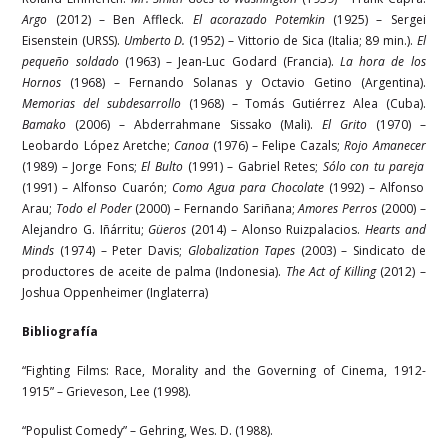
Argo
(2012) – Ben Affleck.
El acorazado Potemkin
(1925) – Sergei
Eisenstein (URSS).
Umberto D.
(1952) – Vittorio de Sica (Italia; 89 min.).
El
pequeño soldado
(1963) – Jean-Luc Godard (Francia).
La hora de los
Hornos
(1968) – Fernando Solanas y Octavio Getino (Argentina).
Memorias del subdesarrollo
(1968) – Tomás Gutiérrez Alea (Cuba).
Bamako
(2006) – Abderrahmane Sissako (Mali).
El Grito
(1970) –
Leobardo López Aretche;
Canoa
(1976) – Felipe Cazals;
Rojo Amanecer
(1989) – Jorge Fons;
El Bulto
(1991) – Gabriel Retes;
Sólo con tu pareja
(1991) – Alfonso Cuarón;
Como Agua para Chocolate
(1992) – Alfonso
Arau;
Todo el Poder
(2000) – Fernando Sariñana;
Amores Perros
(2000) –
Alejandro G. Iñárritu;
Güeros
(2014) – Alonso Ruizpalacios.
Hearts and
Minds
(1974) – Peter Davis;
Globalization Tapes
(2003) – Sindicato de
productores de aceite de palma (Indonesia).
The Act of Killing
(2012) –
Joshua Oppenheimer (Inglaterra)
Bibliografía
“Fighting Films: Race, Morality and the Governing of Cinema, 1912-
1915” – Grieveson, Lee (1998).
“Populist Comedy” – Gehring, Wes. D. (1988).