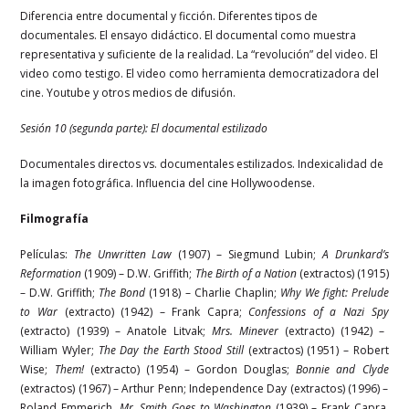
Diferencia entre documental y ficción. Diferentes tipos de
documentales. El ensayo didáctico. El documental como muestra
representativa y suficiente de la realidad. La “revolución” del video. El
video como testigo. El video como herramienta democratizadora del
cine. Youtube y otros medios de difusión.
Sesión 10 (segunda parte): El documental estilizado
Documentales directos vs. documentales estilizados. Indexicalidad de
la imagen fotográfica. Influencia del cine Hollywoodense.
Filmografía
Películas:
The Unwritten Law
(1907) – Siegmund Lubin;
A Drunkard’s
Reformation
(1909) – D.W. Griffith;
The Birth of a Nation
(extractos) (1915)
– D.W. Griffith;
The Bond
(1918) – Charlie Chaplin;
Why We fight: Prelude
to War
(extracto) (1942) – Frank Capra;
Confessions of a Nazi Spy
(extracto) (1939) – Anatole Litvak;
Mrs. Minever
(extracto) (1942) –
William Wyler;
The Day the Earth Stood Still
(extractos) (1951) – Robert
Wise;
Them!
(extracto) (1954) – Gordon Douglas;
Bonnie and Clyde
(extractos) (1967) – Arthur Penn; Independence Day (extractos) (1996) –
Roland Emmerich.
Mr. Smith Goes to Washington
(1939) – Frank Capra.