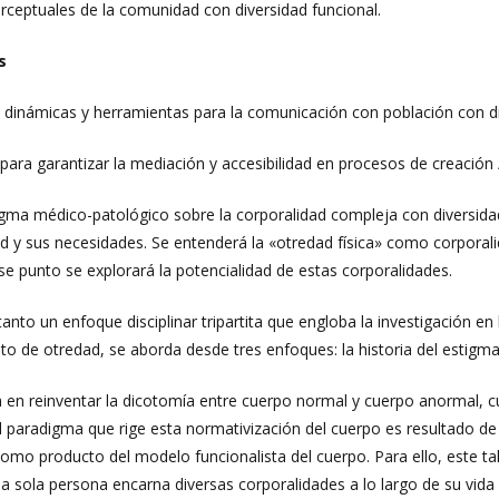
erceptuales de la comunidad con diversidad funcional.
s
 dinámicas y herramientas para la comunicación con población con di
para garantizar la mediación y accesibilidad en procesos de creación 
igma médico-patológico sobre la corporalidad compleja con diversida
ad y sus
necesidades. Se entenderá la «otredad física» como corporal
e punto se explorará la potencialidad de estas corporalidades.
anto un enfoque disciplinar tripartita que engloba la investigación en la
pto de otredad, se aborda desde tres enfoques: la historia del estigma,
ica en reinventar la dicotomía entre cuerpo normal y cuerpo anormal,
paradigma que rige esta normativización del cuerpo es resultado de e
 como producto del modelo funcionalista del cuerpo. Para ello, este tal
sola persona encarna diversas corporalidades a lo largo de su vida 