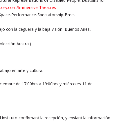
tural Representations of Disabled People: Dustbins for
ory.com/Immersive-Theatres-
pace-Performance-Spectatorship-Bree-
o con la ceguera y la baja visión, Buenos Aires,
olección Austral)
bajo en arte y cultura.
diciembre
de 17:00hrs a 19:00hrs y miércoles 11 de
El instituto confirmará la recepción, y enviará la información