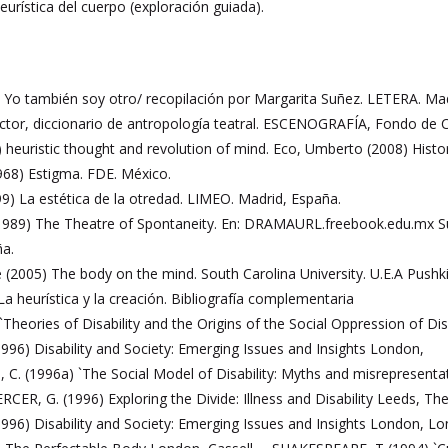
Heurística del cuerpo (exploración guiada).
5) Yo también soy otro/ recopilación por Margarita Suñez. LETERA. Madr
 actor, diccionario de antropología teatral. ESCENOGRAFÍA, Fondo de 
heuristic thought and revolution of mind. Eco, Umberto (2008) Histor
968) Estigma. FDE. México.
9) La estética de la otredad. LIMEO. Madrid, España.
1989) The Theatre of Spontaneity. En: DRAMAURL.freebook.edu.mx Su
ña.
(2005) The body on the mind. South Carolina University. U.E.A Pushki
 La heurística y la creación. Bibliografía complementaria
Theories of Disability and the Origins of the Social Oppression of Di
996) Disability and Society: Emerging Issues and Insights London,
. (1996a) `The Social Model of Disability: Myths and misrepresentati
ER, G. (1996) Exploring the Divide: Illness and Disability Leeds, The 
1996) Disability and Society: Emerging Issues and Insights London, L