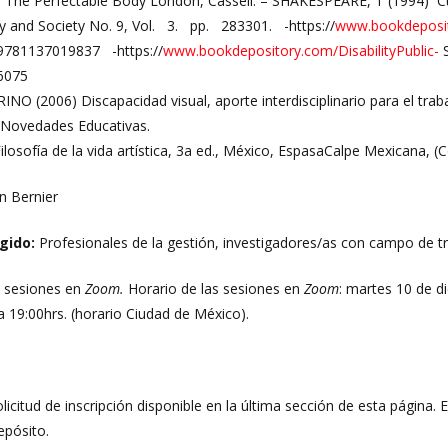
The Perfectable Body London, Cassell. – SHAKESPEARE, T (1994) `Cul
ty and Society No. 9, Vol. 3. pp. 283301. -https://
www.bookdeposit
/9781137019837
-https://
www.bookdepository.com/DisabilityPublic-
S
6075
 (2006) Discapacidad visual, aporte interdisciplinario para el trabaj
 Novedades Educativas.
losofía de la vida artística, 3a ed., México, EspasaCalpe Mexicana, (C
n Bernier
igido:
Profesionales de la gestión, investigadores/as con campo de tra
 2 sesiones en
Zoom.
Horario de las sesiones en
Zoom
: martes 10 de 
a 19:00hrs.
(horario Ciudad de México).
olicitud de inscripción disponible en la última sección de esta página. 
epósito.