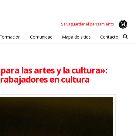
Salvaguardar el pensamiento
Formación
Comunidad
Mapa de sitios
Contacto
para las artes y la cultura»:
trabajadores en cultura