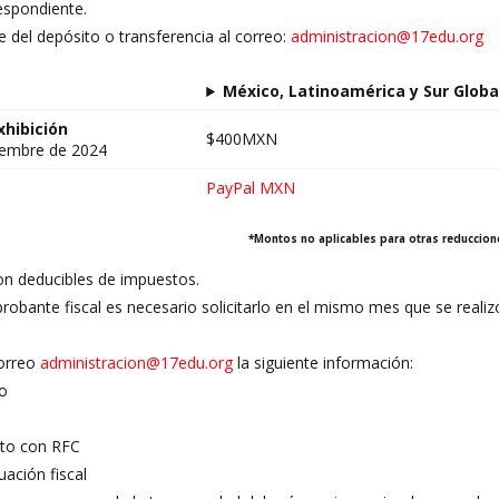
espondiente.
 del depósito o transferencia al correo:
administracion@17edu.org
México, Latinoamérica y Sur Globa
xhibición
$400MXN
ciembre de 2024
PayPal MXN
*Montos no aplicables para otras reduccion
n deducibles de impuestos.
robante fiscal es necesario solicitarlo en el mismo mes que se reali
correo
administracion@17edu.org
la siguiente información:
o
eto con RFC
uación fiscal