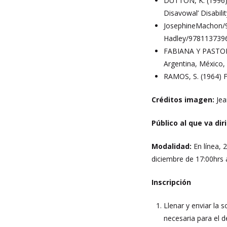
DUTTON, K. (1996) 
Disavowal’ Disabili
JosephineMachon
Hadley/978113739
FABIANA Y PASTORINO
Argentina, México,
RAMOS, S. (1964) Fi
Créditos imagen:
Jea
Público al que va dir
Modalidad:
En línea,
diciembre de 17:00hrs 
Inscripción
Llenar y enviar la s
necesaria para el d