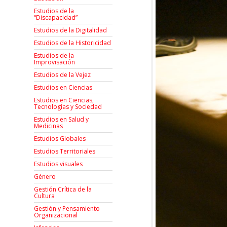
Estudios de la
“Discapacidad”
Estudios de la Digitalidad
Estudios de la Historicidad
Estudios de la
Improvisación
Estudios de la Vejez
Estudios en Ciencias
Estudios en Ciencias,
Tecnologías y Sociedad
Estudios en Salud y
Medicinas
Estudios Globales
Estudios Territoriales
Estudios visuales
Género
Gestión Crítica de la
Cultura
Gestión y Pensamiento
Organizacional