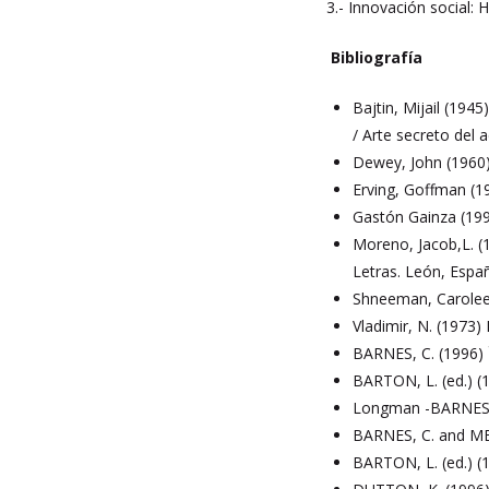
3.- Innovación social: 
Bibliografía
Bajtin, Mijail (194
/ Arte secreto del
Dewey, John (1960) 
Erving, Goffman (1
Gastón Gainza (199
Moreno, Jacob,L. (
Letras. León, Espa
Shneeman, Carolee 
Vladimir, N. (1973)
BARNES, C. (1996) `
BARTON, L. (ed.) (1
Longman -BARNES, C
BARNES, C. and MERC
BARTON, L. (ed.) (