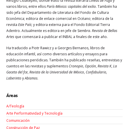
Refugio Citlaltépetl, donde editó la revista literaria
Líneas de Fuga
y
varios libros, entre ellos
París-México: capitales del exilio
. También ha
sido jefa del Departamento de Literatura del Fondo de Cultura
Económica; editora de enlace comercial en Océano; editora de la
revista
Este País
; y editora externa para el Fondo Editorial Tierra
Adentro. Actualmente es editora en jefe de S
iembra. Revista de Bellas
Artes
que comenzará a publicar el INBAL a finales de este año.
Ha traducido a Piotr Rawicz y a Georges Bernanos, libros de
educación infantil, así como diversos artículos y ensayos para
publicaciones periódicas. También ha publicado reseñas, entrevistas y
cuentos en las revistas y suplementos
Cronopio
,
Opción
,
Revista
K
,
La
Gaceta del fce
,
Revista de la Universidad de México
,
Confabulario,
Laberinto
y
Abismos
.
Áreas
A/Teología
Arte Performatividad y Tecnología
Comunicación
Construcción de Paz