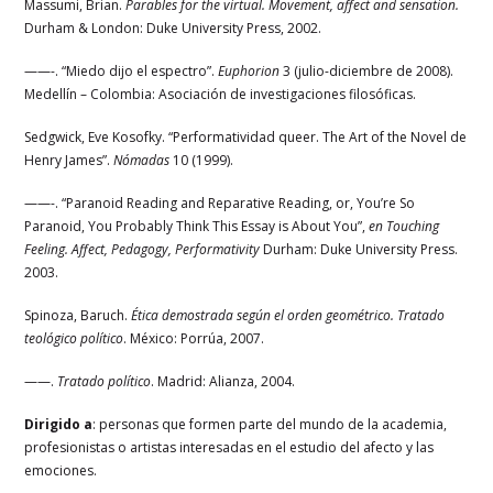
Massumi, Brian.
Parables for the virtual. Movement, affect and sensation.
Durham & London:
Duke University Press, 2002.
——-. “Miedo dijo el espectro”.
Euphorion
3 (julio-diciembre de 2008).
Medellín – Colombia: Asociación de investigaciones filosóficas.
Sedgwick, Eve Kosofky. “Performatividad queer. The Art of the Novel de
Henry James”
.
Nómadas
10 (1999).
——-. “Paranoid Reading and Reparative Reading, or, You’re So
Paranoid, You Probably Think This Essay is About You”,
en Touching
Feeling. Affect, Pedagogy, Performativity
Durham: Duke University Press.
2003.
Spinoza, Baruch.
Ética demostrada según el orden geométrico. Tratado
teológico político
. México: Porrúa, 2007.
——.
Tratado político
. Madrid: Alianza, 2004.
Dirigido a
: personas que formen parte del mundo de la academia,
profesionistas o artistas interesadas en el estudio del afecto y las
emociones.