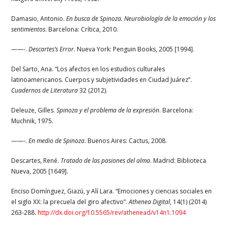
Damasio, Antonio.
En busca de Spinoza. Neurobiología de la emoción y los
sentimientos
. Barcelona: Crítica, 2010.
——-.
Descartes’s Error
. Nueva York: Penguin Books, 2005 [1994].
Del Sarto, Ana. “Los afectos en los estudios culturales
latinoamericanos. Cuerpos y subjetividades en Ciudad Juárez”.
Cuadernos de Literatura
32 (2012).
Deleuze, Gilles.
Spinoza y el problema de la expresión
. Barcelona:
Muchnik, 1975.
——-.
En medio de Spinoza
. Buenos Aires: Cactus, 2008.
Descartes, René.
Tratado de las pasiones del alma
. Madrid: Biblioteca
Nueva, 2005
[
1649
]
.
Enciso Domínguez, Giazú, y Alí Lara. “Emociones y ciencias sociales en
el siglo XX: la precuela del giro afectivo”.
Athenea Digital
, 14(1) (2014)
263-288.
http://dx.doi.org/10.5565/rev/athenead/v14n1.1094