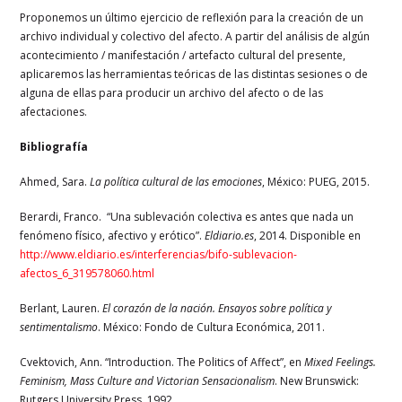
Proponemos un último ejercicio de reflexión para la creación de un
archivo individual y colectivo del afecto. A partir del análisis de algún
acontecimiento / manifestación / artefacto cultural del presente,
aplicaremos las herramientas teóricas de las distintas sesiones o de
alguna de ellas para producir un archivo del afecto o de las
afectaciones.
Bibliografía
Ahmed, Sara.
La política cultural de las emociones
, México: PUEG, 2015.
Berardi, Franco. “Una sublevación colectiva es antes que nada un
fenómeno físico, afectivo y erótico”.
Eldiario.es
, 2014. Disponible en
http://www.eldiario.es/interferencias/bifo-sublevacion-
afectos_6_319578060.html
Berlant, Lauren.
El corazón de la nación. Ensayos sobre política y
sentimentalismo
. México: Fondo de Cultura Económica, 2011.
Cvektovich, Ann. “Introduction. The Politics of Affect”, en
Mixed Feelings.
Feminism, Mass Culture and Victorian Sensacionalism
. New Brunswick:
Rutgers University Press, 1992.