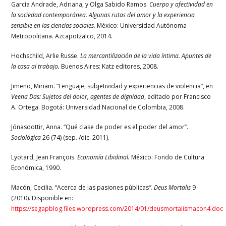
García Andrade, Adriana, y Olga Sabido Ramos.
Cuerpo y afectividad en
la sociedad contemporánea. Algunas rutas del amor y la experiencia
sensible en las ciencias sociales.
México: Universidad Autónoma
Metropolitana. Azcapotzalco, 2014.
Hochschild, Arlie Russe.
La mercantilización de la vida íntima. Apuntes de
la casa al trabajo.
Buenos Aires: Katz editores, 2008.
Jimeno, Miriam. “Lenguaje, subjetividad y experiencias de violencia”, en
Veena Das:
Sujetos del dolor, agentes de dignidad
, editado por Francisco
A. Ortega. Bogotá: Universidad Nacional de Colombia, 2008.
Jónasdottir, Anna. “Qué clase de poder es el poder del amor”.
Sociológica
26 (74) (sep. /dic. 2011).
Lyotard, Jean François.
Economía Libidinal.
México: Fondo de Cultura
Económica, 1990.
Macón, Cecilia. “Acerca de las pasiones públicas
”. Deus Mortalis
9
(2010). Disponible en:
https://segapblog.files.wordpress.com/2014/01/deusmortalismacon4.doc