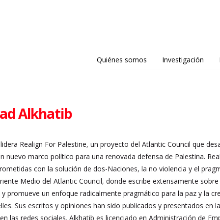
Quiénes somos
Investigación
d Alkhatib
dera Realign For Palestine, un proyecto del Atlantic Council que desaf
 un nuevo marco político para una renovada defensa de Palestina. Rea
ometidas con la solución de dos-Naciones, la no violencia y el pragma
iente Medio del Atlantic Council, donde escribe extensamente sobre a
y promueve un enfoque radicalmente pragmático para la paz y la cre
elíes. Sus escritos y opiniones han sido publicados y presentados en la
en las redes sociales. Alkhatib es licenciado en Administración de Emp