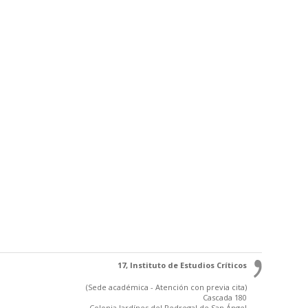
17, Instituto de Estudios Críticos
(Sede académica - Atención con previa cita)
Cascada 180
Colonia Jardínes del Pedregal de San Ángel