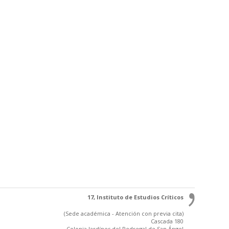
17, Instituto de Estudios Críticos
(Sede académica - Atención con previa cita)
Cascada 180
Colonia Jardínes del Pedregal de San Ángel