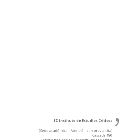
17, Instituto de Estudios Críticos
(Sede académica - Atención con previa cita)
Cascada 180
Colonia Jardínes del Pedregal de San Ángel