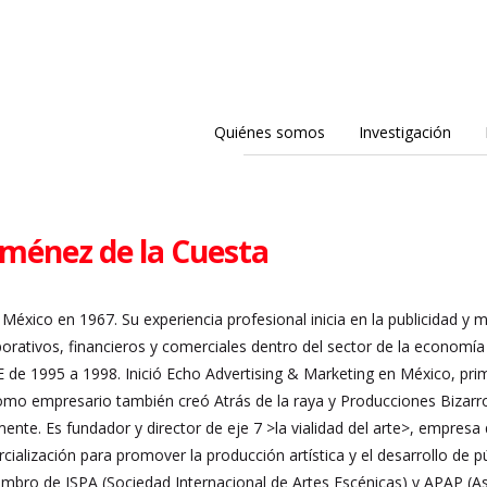
Quiénes somos
Investigación
iménez de la Cuesta
 México en 1967. Su experiencia profesional inicia en la publicidad y
ativos, financieros y comerciales dentro del sector de la economía d
E de 1995 a 1998. Inició Echo Advertising & Marketing en México, pri
Como empresario también creó Atrás de la raya y Producciones Bizarr
ente. Es fundador y director de eje 7 >la vialidad del arte>, empre
cialización para promover la producción artística y el desarrollo de p
ro de ISPA (Sociedad Internacional de Artes Escénicas) y APAP (Aso