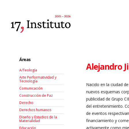
Áreas
Alejandro J
A/Teología
Arte Performatividad y
Tecnología
Nacido en la ciudad de
Comunicación
nuevos esquemas corpor
Construcción de Paz
publicidad de Grupo CI
Derecho
del entretenimiento. 
Derechos humanos
de eventos respectivam
Diseño y Estudios de la
financiamiento y comer
Materialidad
activamente como miemb
Educación