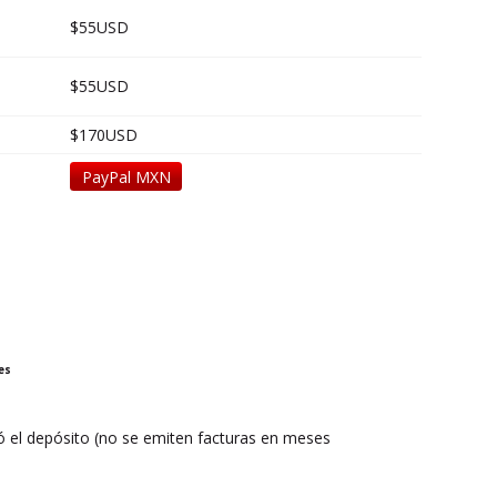
$55USD
$55USD
$170USD
PayPal MXN
es
zó el depósito (no se emiten facturas en meses