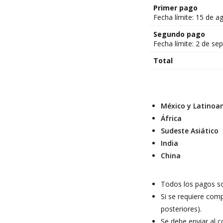
Primer pago
Fecha límite: 15 de 
Segundo pago
Fecha límite: 2 de se
Total
México y Latinoa
África
Sudeste Asiático
India
China
Todos los pagos so
Si se requiere comp
posteriores).
Se debe enviar al 