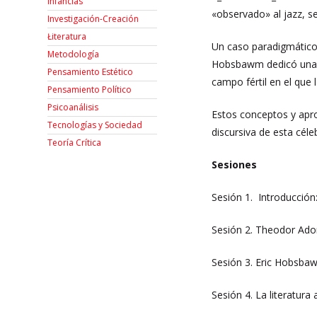
Infancias
«observado» al jazz, 
Investigación-Creación
Łiteratura
Un caso paradigmático 
Metodología
Hobsbawm dedicó una bu
Pensamiento Estético
campo fértil en el que
Pensamiento Político
Psicoanálisis
Estos conceptos y apro
Tecnologías y Sociedad
discursiva de esta cél
Teoría Crítica
Sesiones
Sesión 1. Introducción:
Sesión 2. Theodor Ador
Sesión 3. Eric Hobsbawm
Sesión 4. La literatura 