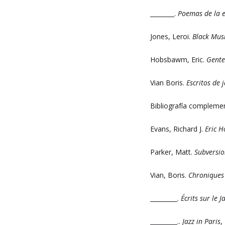
________.
Poemas de la e
Jones, Leroi.
Black Musi
Hobsbawm, Eric.
Gente
Vian Boris.
Escritos de 
Bibliografía compleme
Evans, Richard J.
Eric H
Parker, Matt.
Subversio
Vian, Boris.
Chroniques 
_________.
Écrits sur le J
_________..
Jazz in Paris
,