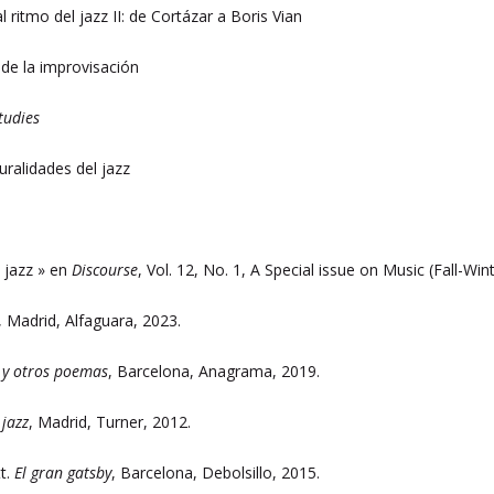
al ritmo del jazz II: de Cortázar a Boris Vian
 de la improvisación
tudies
uralidades del jazz
 jazz » en
Discourse
, Vol. 12, No. 1, A Special issue on Music (Fall-Win
, Madrid, Alfaguara, 2023.
o y otros poemas
, Barcelona, Anagrama, 2019.
 jazz
, Madrid, Turner, 2012.
tt.
El gran gatsby
, Barcelona, Debolsillo, 2015.