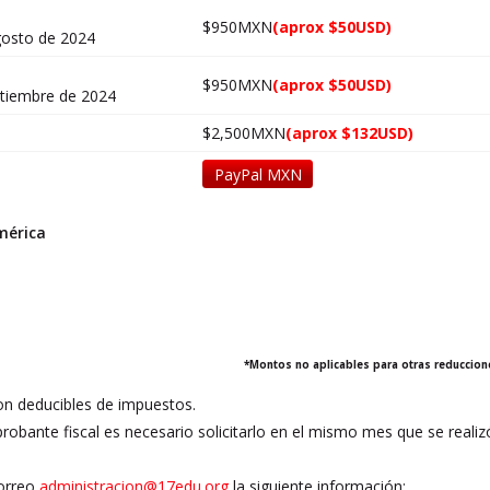
$950MXN
(aprox $50USD)
agosto de 2024
$950MXN
(aprox $50USD)
ptiembre de 2024
$2,500MXN
(aprox $132USD)
PayPal MXN
mérica
*Montos no aplicables para otras reduccion
n deducibles de impuestos.
robante fiscal es necesario solicitarlo en el mismo mes que se reali
correo
administracion@17edu.org
la siguiente información: