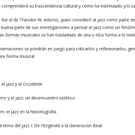
se comprenderá su trascendencia cultural y cómo ha estimulado y/o s
fue el de Theodor W. Adorno, quien consideró al jazz como parte de la
ena parte de sus investigaciones a pensar el jazz como un fenómeno 
 las formas musicales se han trasladado de una u otra forma a lo text
ximaciones se pondrán en juego para criticarlos y reflexionarlos, ge
ebre forma musical.
 el jazz y el Occidente
no y el jazz: un desencuentro estético
: el jazz en la historiografía
al ritmo del jazz I: De Fitzgerald a la Generación Beat