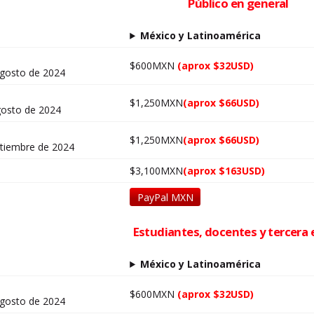
Público en general
México y Latinoamérica
$600MXN
(aprox $32USD)
 agosto de 2024
$1,250MXN
(aprox $66USD)
agosto de 2024
$1,250MXN
(aprox $66USD)
ptiembre de 2024
$3,100MXN
(aprox $163USD)
PayPal MXN
Estudiantes, docentes y tercera
México y Latinoamérica
$600MXN
(aprox $32USD)
 agosto de 2024