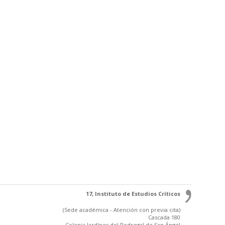
17, Instituto de Estudios Críticos
(Sede académica - Atención con previa cita)
Cascada 180
Colonia Jardínes del Pedregal de San Ángel