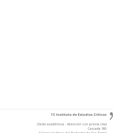
17, Instituto de Estudios Críticos
(Sede académica - Atención con previa cita)
Cascada 180
Colonia Jardínes del Pedregal de San Ángel