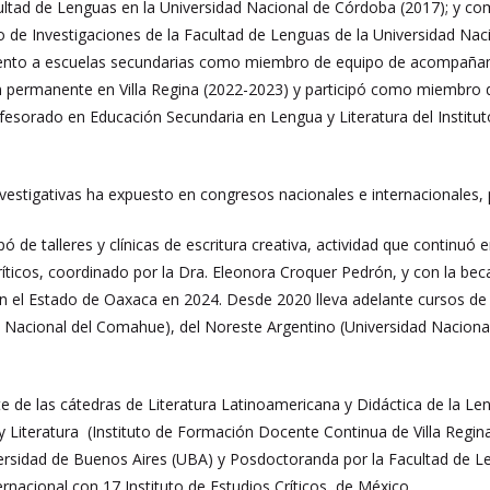
tad de Lenguas en la Universidad Nacional de Córdoba (2017); y como
de Investigaciones de la Facultad de Lenguas de la Universidad Nac
ento a escuelas secundarias como miembro de equipo de acompañamie
 permanente en Villa Regina (2022-2023) y participó como miembro de
fesorado en Educación Secundaria en Lengua y Literatura del Institu
vestigativas ha expuesto en congresos nacionales e internacionales, p
pó de talleres y clínicas de escritura creativa, actividad que continuó en
Críticos, coordinado por la Dra. Eleonora Croquer Pedrón, y con la be
en el Estado de Oaxaca en 2024. Desde 2020 lleva adelante cursos d
 Nacional del Comahue), del Noreste Argentino (Universidad Naciona
 de las cátedras de Literatura Latinoamericana y Didáctica de la Len
 Literatura (Instituto de Formación Docente Continua de Villa Regina,
ersidad de Buenos Aires (UBA) y Posdoctoranda por la Facultad de L
rnacional con 17 Instituto de Estudios Críticos de México.