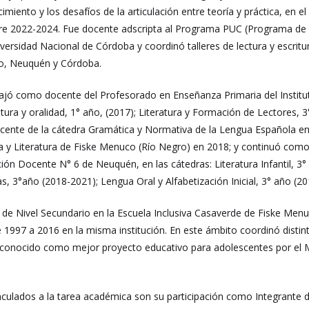
imiento y los desafíos de la articulación entre teoría y práctica, en el
re 2022-2024. Fue docente adscripta al Programa PUC (Programa de Uni
ersidad Nacional de Córdoba y coordinó talleres de lectura y escritu
ro, Neuquén y Córdoba.
bajó como docente del Profesorado en Enseñanza Primaria del Insti
itura y oralidad, 1° año, (2017); Literatura y Formación de Lectores, 3
nte de la cátedra Gramática y Normativa de la Lengua Española en el
 y Literatura de Fiske Menuco (Río Negro) en 2018; y continuó como
ión Docente N° 6 de Neuquén, en las cátedras: Literatura Infantil, 3°
as, 3°año (2018-2021); Lengua Oral y Alfabetización Inicial, 3° año (2
 de Nivel Secundario en la Escuela Inclusiva Casaverde de Fiske Me
 1997 a 2016 en la misma institución. En este ámbito coordinó distint
 reconocido como mejor proyecto educativo para adolescentes por el 
culados a la tarea académica son su participación como Integrante de