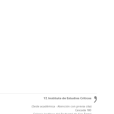
17, Instituto de Estudios Críticos
(Sede académica - Atención con previa cita)
Cascada 180
Colonia Jardínes del Pedregal de San Ángel