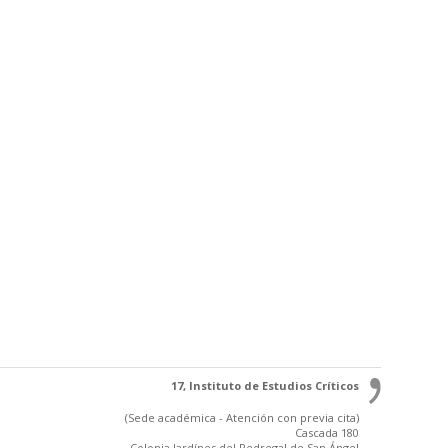
17, Instituto de Estudios Críticos
(Sede académica - Atención con previa cita)
Cascada 180
Colonia Jardínes del Pedregal de San Ángel