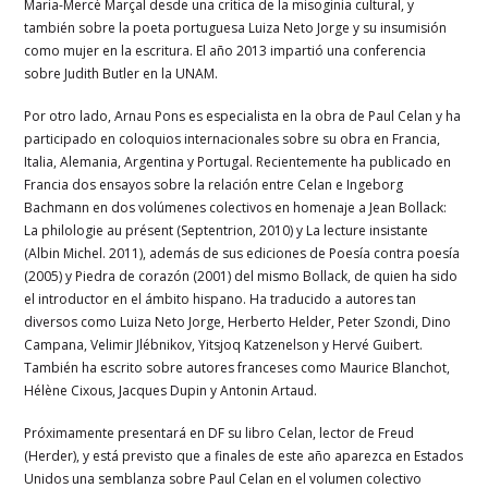
Maria-Mercè Marçal desde una crítica de la misoginia cultural, y
también sobre la poeta portuguesa Luiza Neto Jorge y su insumisión
como mujer en la escritura. El año 2013 impartió una conferencia
sobre Judith Butler en la UNAM.
Por otro lado, Arnau Pons es especialista en la obra de Paul Celan y ha
participado en coloquios internacionales sobre su obra en Francia,
Italia, Alemania, Argentina y Portugal. Recientemente ha publicado en
Francia dos ensayos sobre la relación entre Celan e Ingeborg
Bachmann en dos volúmenes colectivos en homenaje a Jean Bollack:
La philologie au présent (Septentrion, 2010) y La lecture insistante
(Albin Michel. 2011), además de sus ediciones de Poesía contra poesía
(2005) y Piedra de corazón (2001) del mismo Bollack, de quien ha sido
el introductor en el ámbito hispano. Ha traducido a autores tan
diversos como Luiza Neto Jorge, Herberto Helder, Peter Szondi, Dino
Campana, Velimir Jlébnikov, Yitsjoq Katzenelson y Hervé Guibert.
También ha escrito sobre autores franceses como Maurice Blanchot,
Hélène Cixous, Jacques Dupin y Antonin Artaud.
Próximamente presentará en DF su libro Celan, lector de Freud
(Herder), y está previsto que a finales de este año aparezca en Estados
Unidos una semblanza sobre Paul Celan en el volumen colectivo