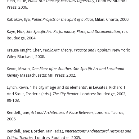
Hein, Hilde,
Public Art: Thinking Museums Differently
, Londres: Altamira
Press, 2006.
Kabakov, Ilya,
Public Projects or the Spirit of a Place
, Milán: Charta, 2000.
Kaye, Nick,
Site-Specific Art. Performance, Place, and Documentation
, res
Routledge, 2004.
Krause Knight
, Cher,
Public Art: Theory, Practice and Populism
, New York:
Wiley-Blackwell, 2008.
Kwon, Miwon,
One Place after Another. Site-Specific Art and Locational
Identity
Massachusetts: MIT Press, 2002.
Lynch, Kevin, “The city image and its elements”, in LeGates, Richard T.
And Stout, Frederic (eds.).
The City Reader
. Londres: Routledge, 2002,
98-103.
Rendell, Jane,
Art and Architecture: A Place Between
, Londres: Taurus,
2006.
Rendell, Jane; Borden, Iain (eds.),
Intersections: Architectural Histories and
Critical Theories
, Londres: Routledge, 2005.