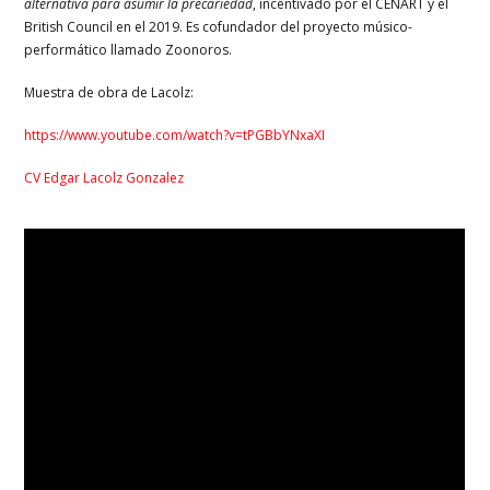
alternativa para asumir la precariedad
, incentivado por el CENART y el
British Council en el 2019. Es cofundador del proyecto músico-
performático llamado Zoonoros.
Muestra de obra de Lacolz:
https://www.youtube.com/watch?v=tPGBbYNxaXI
CV Edgar Lacolz Gonzalez