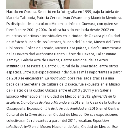
Nacido en Oaxaca. Se inició en la fotografía en 1999, bajo la tutela de
Marcela Taboada, Patricia Cerezo, Iván Césarman y Mauricio Mendoza.
Es discípulo de la escultora Miriam Ladrón de Guevara, con quien se
formó entre 2001 y 2004. Su obra ha sido exhibida desde 2002 en
muestras colectivas e individuales en la ciudad de Oaxaca y la Ciudad
de México: Museo de los Pintores, Museo del Palacio, Museo del Textil,
Biblioteca Pública del Estado, Museo Casa Juárez, Galería Universitaria
de la Universidad Autónoma Benito Juárez de Oaxaca, Taller Rufino
Tamayo, Galería Arte de Oaxaca, Centro Nacional de las Artes,
Instituto Blaise Pascale, Centro Cultural de la Diversidad, entre otros
espacios. Entre sus exposiciones individuales más importantes a partir
de 2010 se encuentran:
La novia loca
, obra realizada gracias a una
beca de la Secretaría de Cultura de Oaxaca, fue expuesta en el Museo
de Palacio de la ciudad Oaxaca entre el 2010 y 2011 y en Galería
Espacio Alternativo en la Ciudad de México en 2013.
Efeméride en la
Escalera
.
Cianotipias de Pedro Miranda
en 2013 en la Casa de la Cultura
Oaxaqueña. Exposición
Iris de la Fe a la Realidad
en 2016, en el Centro
Cultural de la Diversidad, en Ciudad de México. De sus exposiciones
colectivas más relevantes a partir del 2011, resaltan:
Exposición
colectiva Arte40
en el Museo Nacional de Arte, Ciudad de México. Ese