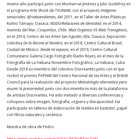
mismo año participó junto con Montserrat Jiménez y Julio Godefroy en
el programa Arte Shock de TVUNAM, con el proyecto
Imágenes
sensoriales
.
Afrodesendientes
, del 2011, en el Taller de Artes Plásticas
Rufino Tamayo, Oaxaca.
NODO/Relaciones de identidad
, en el 2014,
Avenida del Mar, Coquimbo, Chile.
Maíz Orgánico VS Maíz Transgénico
,
en el 2014, Centro de las Artes San Agustín, Etla, Oaxaca. Exposición
colectiva
De la Norma al Nombre
, en el 2018, Centro Cultural Brasil,
Ciudad de México.
Desde mi espacio
, en el 2019, Centro Cultural
Comunitario Galería Ciego Fotógrafo Eladio Reyes, en el mes de la
Fotografía de La Habana Noviembre Fotográfico, La Habana, Cuba.
Desde 2018 es miembro del colectivo Discreantes junto con el que
recibió el premio PAPIAM del Centro Nacional de las Artes y el British
Council para la realización del proyecto
Metodología alternativa para
asumir la precariedad
, junto con dos miembros más de la plataforma
de artistas Discreantes. Ha sido invitado a diversas conferencias y
coloquios sobre imagen, fotografía, ceguera y discapacidad. Ha
participado en talleres de elaboración de textiles en bastidor, papel
con fibras naturales y cerámica.
Muestra de obra de Pedro:
https://www.youtube.com/watch?v=WClHdDVmZwM