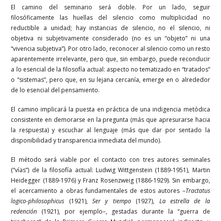
El camino del seminario será doble. Por un lado, seguir
filosóficamente las huellas del silencio como multiplicidad no
reductible a unidad; hay instancias de silencio, no el silencio, ni
objetiva ni subjetivamente considerado (no es un “objeto” ni una
“vivencia subjetiva”). Por otro lado, reconocer al silencio como un resto
aparentemente irrelevante, pero que, sin embargo, puede reconducir
a lo esencial de la filosofía actual: aspecto no tematizado en “tratados”
o “sistemas”, pero que, en su lejana cercanía, emerge en o alrededor
de lo esencial del pensamiento.
El camino implicará la puesta en práctica de una indigencia metódica
consistente en demorarse en la pregunta (más que apresurarse hacia
la respuesta) y escuchar al lenguaje (más que dar por sentado la
disponibilidad y transparencia inmediata del mundo).
El método será viable por el contacto con tres autores seminales
(“vías”) de la filosofía actual: Ludwig Wittgenstein (1889-1951), Martin
Heidegger (1889-1976) y Franz Rosenzweig (1886-1929). Sin embargo,
el acercamiento a obras fundamentales de estos autores –
Tractatus
logico-philosophicus
(1921),
Ser y tiempo
(1927),
La estrella de la
redención
(1921), por ejemplo–, gestadas durante la “guerra de