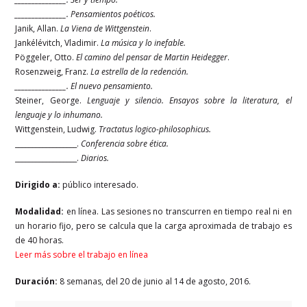
_______________. Pensamientos poéticos.
Janik, Allan.
La Viena de Wittgenstein
.
Jankélévitch, Vladimir.
La música y lo inefable.
Pöggeler, Otto.
El camino del pensar de Martin Heidegger
.
Rosenzweig, Franz.
La estrella de la redención.
_______________. El nuevo pensamiento.
Steiner, George.
Lenguaje y silencio. Ensayos sobre la literatura, el
lenguaje y lo inhumano.
Wittgenstein, Ludwig.
Tractatus logico-philosophicus.
__________________.
Conferencia sobre ética.
__________________.
Diarios.
Dirigido a:
público interesado.
Modalidad:
en línea. Las sesiones no transcurren en tiempo real ni en
un horario fijo, pero se calcula que la carga aproximada de trabajo es
de 40 horas.
Leer más sobre el trabajo en línea
Duración:
8 semanas, del 20 de junio al 14 de agosto, 2016.