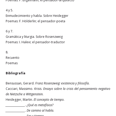
Poemas: P. Engelmann; el pensador-arquitecto
4 y 5.
Enmudecimiento y habla. Sobre Heidegger
Poemas: F. Hölderlin; el pensador-poeta
6 y 7.
Gramática y liturgia. Sobre Rosenzweig
Poemas: I. Halevi; el pensador-traductor
8.
Recuento
Poemas
Bibliografía
Bensussan, Gerard.
Franz Rosenzweig: existencia y filosofía.
Cacciari, Massimo.
Krisis.
Ensayo sobre la crisis del pensamiento negativo
de Nietzsche a Wittgenstein.
Heidegger, Martin.
El concepto de tiempo.
_______________. ¿Qué es metafísica?
_______________. De camino al habla.
_______________. Ser y tiempo.