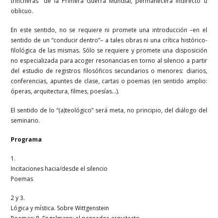
trincheras” de la Primera Guerra Mundial, permanecerá indirecto u
oblicuo.
En este sentido, no se requiere ni promete una introducción –en el
sentido de un “conducir dentro”– a tales obras ni una crítica histórico-
filológica de las mismas. Sólo se requiere y promete una disposición
no especializada para acoger resonancias en torno al silencio a partir
del estudio de registros filosóficos secundarios o menores: diarios,
conferencias, apuntes de clase, cartas o poemas (en sentido amplio:
óperas, arquitectura, filmes, poesías…).
El sentido de lo “(a)teológico” será meta, no principio, del diálogo del
seminario.
Programa
1.
Incitaciones hacia/desde el silencio
Poemas
2 y 3.
Lógica y mística. Sobre Wittgenstein