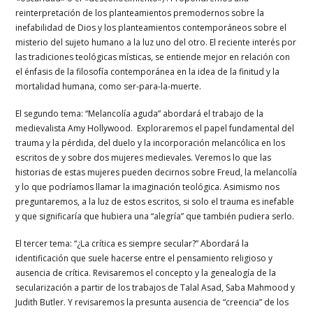
reinterpretación de los planteamientos premodernos sobre la
inefabilidad de Dios y los planteamientos contemporáneos sobre el
misterio del sujeto humano a la luz uno del otro. El reciente interés por
las tradiciones teológicas místicas, se entiende mejor en relación con
el énfasis de la filosofía contemporánea en la idea de la finitud y la
mortalidad humana, como ser-para-la-muerte.
El segundo tema: “Melancolía aguda” abordará el trabajo de la
medievalista Amy Hollywood. Exploraremos el papel fundamental del
trauma y la pérdida, del duelo y la incorporación melancólica en los
escritos de y sobre dos mujeres medievales. Veremos lo que las
historias de estas mujeres pueden decirnos sobre Freud, la melancolía
y lo que podríamos llamar la imaginación teológica. Asimismo nos
preguntaremos, a la luz de estos escritos, si solo el trauma es inefable
y que significaría que hubiera una “alegría” que también pudiera serlo.
El tercer tema: “¿La crítica es siempre secular?” Abordará la
identificación que suele hacerse entre el pensamiento religioso y
ausencia de crítica. Revisaremos el concepto y la genealogía de la
secularización a partir de los trabajos de Talal Asad, Saba Mahmood y
Judith Butler. Y revisaremos la presunta ausencia de “creencia” de los