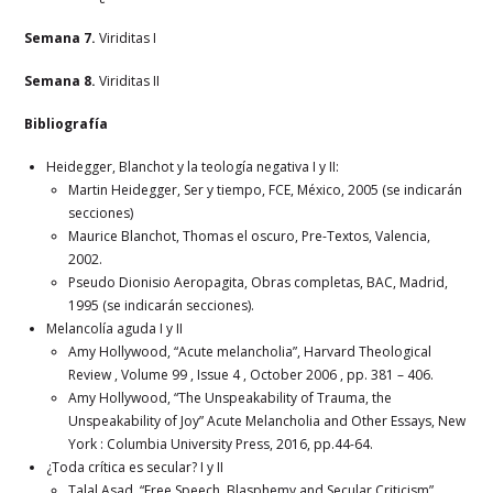
Semana 7.
Viriditas I
Semana 8.
Viriditas II
Bibliografía
Heidegger, Blanchot y la teología negativa I y II:
Martin Heidegger, Ser y tiempo, FCE, México, 2005 (se indicarán
secciones)
Maurice Blanchot, Thomas el oscuro, Pre-Textos, Valencia,
2002.
Pseudo Dionisio Aeropagita, Obras completas, BAC, Madrid,
1995 (se indicarán secciones).
Melancolía aguda I y II
Amy Hollywood, “Acute melancholia”, Harvard Theological
Review , Volume 99 , Issue 4 , October 2006 , pp. 381 – 406.
Amy Hollywood, “The Unspeakability of Trauma, the
Unspeakability of Joy” Acute Melancholia and Other Essays, New
York : Columbia University Press, 2016, pp.44-64.
¿Toda crítica es secular? I y II
Talal Asad. “Free Speech, Blasphemy and Secular Criticism”