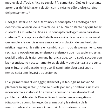
medievales? ¿Toda crítica es secular? Argumentar. ¿Qué es importante
aprender de Viriditas en relación con la vida no sólo biológica, sino
del pensamiento?
Georges Bataille acuñó el término y el concepto de ateología para
describir la «ciencia de la muerte de Dios». No obstante hay que tener
cuidado. La muerte de Dios es un concepto teológico en la narrativa
cristiana. Y la propuesta de Bataille no es ni la de un ateísmo racional
que emule a la ciencia ni una simple reformulación de una teología
mística negativa. Se refiere en cambio a un modo de pensamiento que
rechaza la oposición entre teísmo y ateísmo y que nos sugiere ciertas
posibilidades de tratar con una herencia que, como suele suceder con
las herencias, no necesariamente es elegida y que plantea la pregunta
por el futuro del pasado religioso. El seminario abordará cuatro
temas, cada uno llevará dos sesiones:
En el primer tema “Heidegger, Blanchot y la teología negativa” Se
planteará lo siguiente: ¿Cómo se puede pensar y nombrar a un Dios
inconcebible e inefable? Los místicos cristianos han abordado el
problema hablando de Dios utilizando un lenguaje «negativo»
(dispositivos como la negación gramatical y la retórica de la
«oscuridad» o el «desconocimiento») . Propondremos una