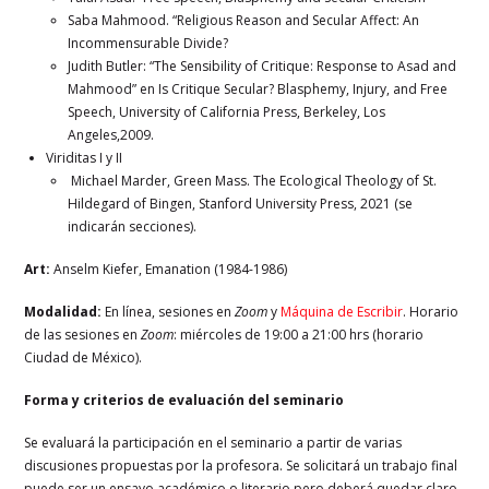
Saba Mahmood. “Religious Reason and Secular Affect: An
Incommensurable Divide?
Judith Butler: “The Sensibility of Critique: Response to Asad and
Mahmood” en Is Critique Secular? Blasphemy, Injury, and Free
Speech, University of California Press, Berkeley, Los
Angeles,2009.
Viriditas I y II
Michael Marder, Green Mass. The Ecological Theology of St.
Hildegard of Bingen, Stanford University Press, 2021 (se
indicarán secciones).
Art:
Anselm Kiefer, Emanation (1984-1986)
Modalidad:
En línea, sesiones en
Zoom
y
Máquina de Escribir
. Horario
de las sesiones en
Zoom
: miércoles de 19:00 a 21:00 hrs (horario
Ciudad de México).
Forma y criterios de evaluación del seminario
Se evaluará la participación en el seminario a partir de varias
discusiones propuestas por la profesora. Se solicitará un trabajo final
puede ser un ensayo académico o literario pero deberá quedar claro