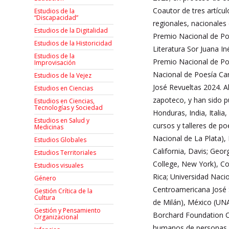
Coautor de tres artícu
Estudios de la
“Discapacidad”
regionales, nacionales
Estudios de la Digitalidad
Premio Nacional de Po
Estudios de la Historicidad
Literatura Sor Juana I
Estudios de la
Premio Nacional de Po
Improvisación
Nacional de Poesía Ca
Estudios de la Vejez
José Revueltas 2024. A
Estudios en Ciencias
zapoteco, y han sido p
Estudios en Ciencias,
Tecnologías y Sociedad
Honduras, India, Itali
Estudios en Salud y
cursos y talleres de po
Medicinas
Nacional de La Plata), 
Estudios Globales
California, Davis; Geo
Estudios Territoriales
College, New York), Co
Estudios visuales
Rica; Universidad Naci
Género
Centroamericana José S
Gestión Crítica de la
Cultura
de Milán), México (UNA
Gestión y Pensamiento
Borchard Foundation Ce
Organizacional
humanos de personas mi