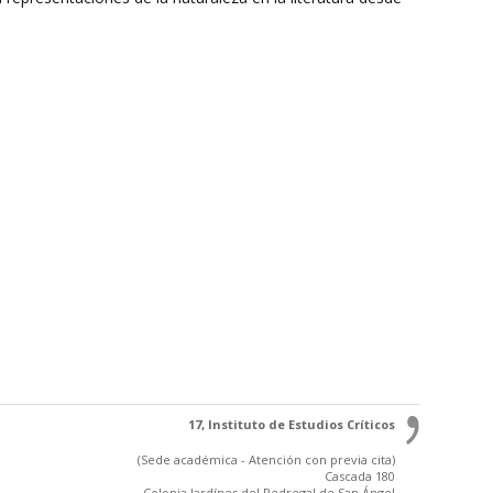
17, Instituto de Estudios Críticos
(Sede académica - Atención con previa cita)
Cascada 180
Colonia Jardínes del Pedregal de San Ángel