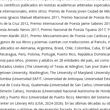
los científicos publicados en revistas académicas arbitradas especia
 e internacionales, entre otros: Premio de Poesía Joven Ciudad de M
esía Ignacio Manuel Altamirano 2011, Premio Nacional de Poesía Ros
nés de la Cruz 2012, Premio Internacional de Poesía Jaime Sabines 2
esía Amado Nervo 2017, Premio Nacional de Poesía Tijuana 2017, Pr
rmen Alardín 2021, Premio Mesoamericano de Poesía Luis Cardoza y 
lgunos de sus libros y poemas cuentan con traducciones al francés, in
ublicados en Alemania, Argentina, Brasil, Chile, Colombia, Cuba, El S
a, Nicaragua, Perú, Polonia, Portugal, Puerto Rico, República Domini
esía para niños, jóvenes y adultos en 28 entidades del país, así como
Estados Unidos (The University of Texas at Arlington; San José State Un
rgetown University, Washington; The University of Maryland; University
lombia (Universidad EAFIT; Universidad de Antioquia; Universidad Ex
onal de Costa Rica), Guatemala (Universidad de San Carlos; Universida
imeón Cañas), Honduras (Universidad Nacional Autónoma de Honduras),
M) y Puerto Rico (Universidad de Puerto Rico). Miembro del Sistema
nter on Literary Arts (USA, 2024-2026). En las últimas décadas su ob
grantes y víctimas de desaparición forzada. En la actualidad analiza 