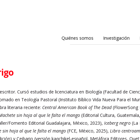
Quiénes somos
Investigación
igo
 escritor. Cursó estudios de licenciatura en Biología (Facultad de Cie
omado en Teología Pastoral (Instituto Bíblico Vida Nueva Para el Mun
ra literaria reciente:
Central American Book of The Dead
(FlowerSong 
Machete sin hoja al que le falta el mango
(Editorial Cultura, Guatemala
ller/Fomento Editorial Guadalajara, México, 2023),
Iceberg negro
(La 
 sin hoja al que le falta el mango
(FCE, México, 2025),
Libro centroam
ición) y Ceibario (versión kaqchikel-español, Metáfora Editores, Que