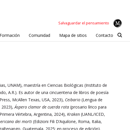
Salvaguardar el pensamiento
Formación
Comunidad
Mapa de sitios
Contacto
ncias, UNAM), maestría en Ciencias Biológicas (Instituto de
do, A.R.). Es autor de una cincuentena de libros de poesía
Press, McAllen Texas, USA, 2023),
Ceibario
(Lengua de
, 2023),
Áspero clamor de cuerda rota
(prosario lírico para
Primera Vértebra, Argentina, 2024),
Kraken
(UANL/ICED,
ericano dei morti
(Edizioni Fili D’Aquilone, Roma, Italia,
tzaltenango, Guatemala, 2025; en proceso de edición).