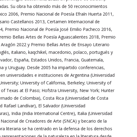
lizadas. Su obra ha obtenido más de 50 reconocimientos
éxico 2006, Premio Nacional de Poesía Efraín Huerta 2011,
ario Castellanos 2013, Certamen Internacional de
014, Premio Nacional de Poesía José Emilio Pacheco 2016,
emio Bellas Artes de Poesía Aguascalientes 2018, Premio
Aragón 2022 y Premio Bellas Artes de Ensayo Literario
glés, italiano, kaqchikel, macedonio, polaco, portugués y
alvador, España, Estados Unidos, Francia, Guatemala,
cana y Uruguay. Desde 2005 ha impartido conferencias,
 en universidades e instituciones de Argentina (Universidad
iversity; University of California, Berkeley; University of
 of Texas at El Paso; Hofstra University, New York; Hunter
ternado de Colombia), Costa Rica (Universidad de Costa
d Rafael Landívar), El Salvador (Universidad
 India (India International Centre), Italia (Universidad
 Nacional de Creadores de Arte (SNCA) y becario de la
ra literaria se ha centrado en la defensa de los derechos
representaciones de la naturaleza en la literatura desde