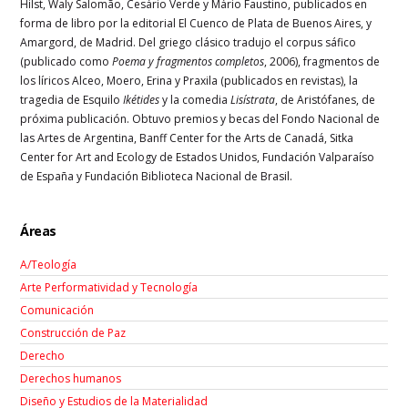
Hilst, Waly Salomão, Cesário Verde y Mário Faustino, publicados en
forma de libro por la editorial El Cuenco de Plata de Buenos Aires, y
Amargord, de Madrid. Del griego clásico tradujo el corpus sáfico
(publicado como
Poema y fragmentos completos
, 2006), fragmentos de
los líricos Alceo, Moero, Erina y Praxila (publicados en revistas), la
tragedia de Esquilo
Ikétides
y la comedia
Lisístrata
, de Aristófanes, de
próxima publicación. Obtuvo premios y becas del Fondo Nacional de
las Artes de Argentina, Banff Center for the Arts de Canadá, Sitka
Center for Art and Ecology de Estados Unidos, Fundación Valparaíso
de España y Fundación Biblioteca Nacional de Brasil.
Áreas
A/Teología
Arte Performatividad y Tecnología
Comunicación
Construcción de Paz
Derecho
Derechos humanos
Diseño y Estudios de la Materialidad