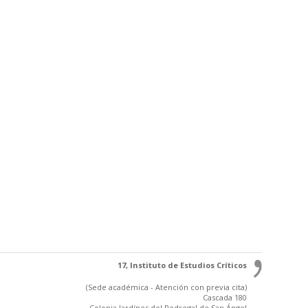
17, Instituto de Estudios Críticos
(Sede académica - Atención con previa cita)
Cascada 180
Colonia Jardínes del Pedregal de San Ángel