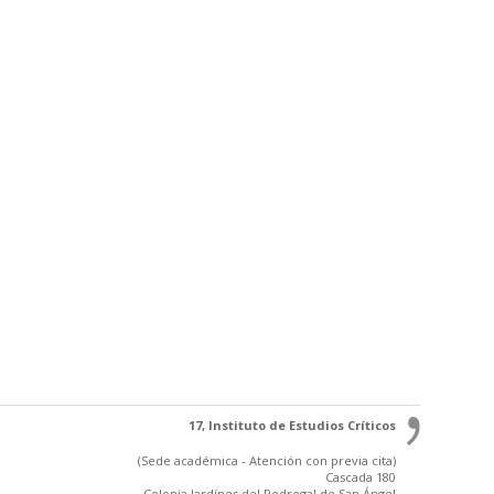
17, Instituto de Estudios Críticos
(Sede académica - Atención con previa cita)
Cascada 180
Colonia Jardínes del Pedregal de San Ángel