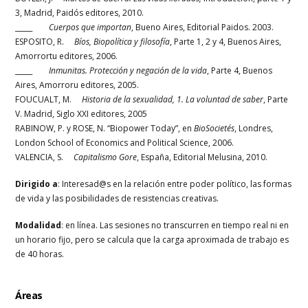
3, Madrid, Paidós editores, 2010.
_____
Cuerpos que importan
, Bueno Aires, Editorial Paidos. 2003.
ESPOSITO, R.
Bíos, Biopolítica y filosofía
, Parte 1, 2 y 4, Buenos Aires,
Amorrortu editores, 2006.
_____
Inmunitas. Protección y negación de la vida
, Parte 4, Buenos
Aires, Amorroru editores, 2005.
FOUCUALT, M.
Historia de la sexualidad, 1. La voluntad de saber
, Parte
V. Madrid, Siglo XXI editores, 2005
RABINOW, P. y ROSE, N. “Biopower Today”, en
BioSocietés
, Londres,
London School of Economics and Political Science, 2006.
VALENCIA, S.
Capitalismo Gore
, España, Editorial Melusina, 2010.
Dirigido a
: Interesad@s en la relación entre poder político, las formas
de vida y las posibilidades de resistencias creativas.
Modalidad
: en línea. Las sesiones no transcurren en tiempo real ni en
un horario fijo, pero se calcula que la carga aproximada de trabajo es
de 40 horas.
Áreas