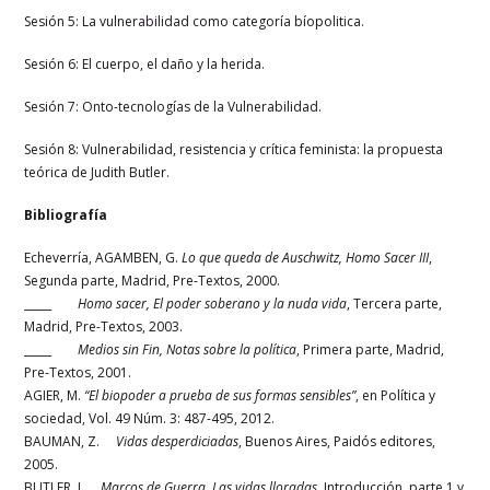
Sesión 5: La vulnerabilidad como categoría bíopolitica.
Sesión 6: El cuerpo, el daño y la herida.
Sesión 7: Onto-tecnologías de la Vulnerabilidad.
Sesión 8: Vulnerabilidad, resistencia y crítica feminista: la propuesta
teórica de Judith Butler.
Bibliografía
Echeverría, AGAMBEN, G.
Lo que queda de Auschwitz, Homo Sacer III
,
Segunda parte, Madrid, Pre-Textos, 2000.
_____
Homo sacer, El poder soberano y la nuda vida
, Tercera parte,
Madrid, Pre-Textos, 2003.
_____
Medios sin Fin, Notas sobre la política
, Primera parte, Madrid,
Pre-Textos, 2001.
AGIER, M.
“El biopoder a prueba de sus formas sensibles”
, en Política y
sociedad, Vol. 49 Núm. 3: 487-495, 2012.
BAUMAN, Z.
Vidas desperdiciadas
, Buenos Aires, Paidós editores,
2005.
BUTLER, J.
Marcos de Guerra. Las vidas lloradas,
Introducción, parte 1 y