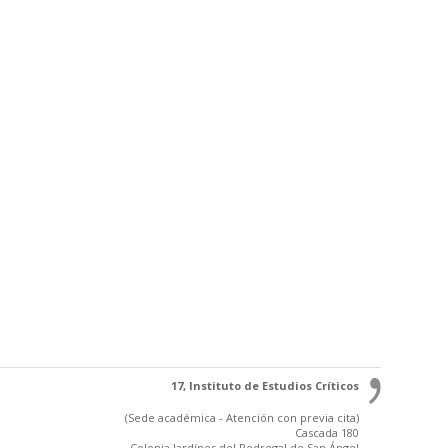
17, Instituto de Estudios Críticos
(Sede académica - Atención con previa cita)
Cascada 180
Colonia Jardínes del Pedregal de San Ángel