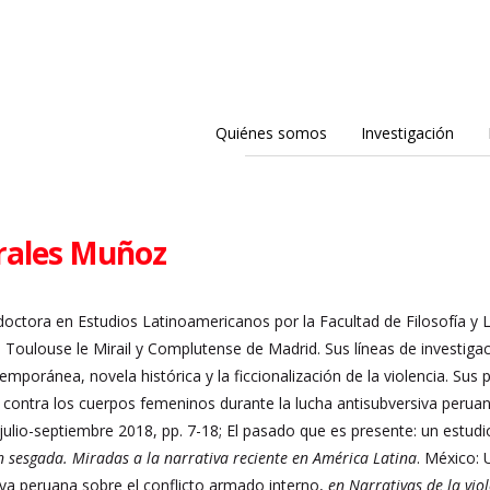
Quiénes somos
Investigación
rales Muñoz
doctora en Estudios Latinoamericanos por la Facultad de Filosofía y 
e Toulouse le Mirail y Complutense de Madrid. Sus líneas de investig
emporánea, novela histórica y la ficcionalización de la violencia. Sus
cia contra los cuerpos femeninos durante la lucha antisubversiva per
julio-septiembre 2018, pp. 7-18; El pasado que es presente: un estudi
n sesgada. Miradas a la narrativa reciente en América Latina
. México: 
va peruana sobre el conflicto armado interno,
en Narrativas de la vio