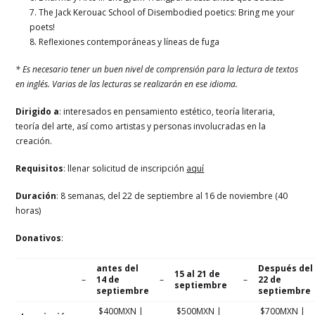
7. The Jack Kerouac School of Disembodied poetics: Bring me your
poets!
8. Reflexiones contemporáneas y líneas de fuga
* Es necesario tener un buen nivel de comprensión para la lectura de textos
en inglés. Varias de las lecturas se realizarán en ese idioma.
Dirigido a
: interesados en pensamiento estético, teoría literaria,
teoría del arte, así como artistas y personas involucradas en la
creación.
Requisitos
: llenar solicitud de inscripción
aquí
Duración
: 8 semanas, del 22 de septiembre al 16 de noviembre (40
horas)
Donativos
:
antes del
Después del
15 al 21 de
–
14 de
–
–
22 de
septiembre
septiembre
septiembre
$400MXN |
$500MXN |
$700MXN |