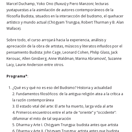
Marcel Duchamp, Yoko Ono (fluxus) y Piero Manzoni; lecturas
yuxtapuestas a la asimilación de autores contemporáneos de la
filosofía Budista, situados en la intersección del budismo, el quehacer
artístico y mundo actual (Chögyam Trungpa, Robert Thurman y B. Alan
Wallace).
Sobre todo, el curso arrojará hacia la experiencia, análisis y
apreciación de la obra de artistas, músicos y literatos influidos por el
pensamiento Budista: John Cage, Leonard Cohen, Philip Glass, Jack
Kerouac, Allen Ginsberg, Anne Waldman, Marina Abramovič, Suzanne
Lacy, Laurie Anderson entre otros.
Programa*
:
¿Qué es y qué no es eso del Budismo? Historia y actualidad
2. Fundamentos filosóficos: de la antigua religión atea a la crítica a
la razón contemporánea
3. El estado vital del arte: El arte ha muerto, larga vida al arte
4. Primeros encuentros entre el arte de “oriente” y “occidente”:
difuminar el mito de tal separación
5. Dharma y Arte I. Chögyam Trungpa: budista antes que artista
6. Dharma y Arte II. Chögyam Trungpa: artista antes que budista