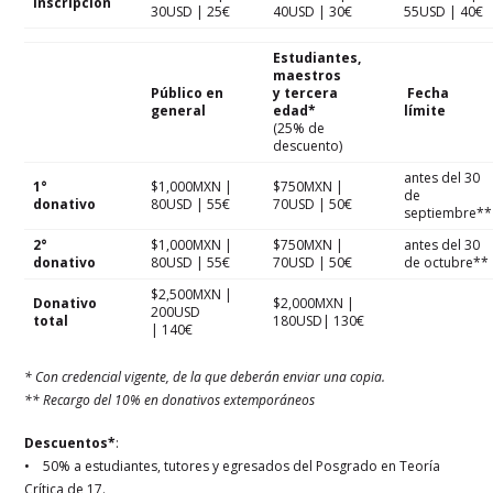
Inscripción
30USD | 25€
40USD | 30€
55USD | 40€
Estudiantes,
maestros
Público en
y tercera
Fecha
general
edad*
límite
(25% de
descuento)
antes del 30
1°
$1,000MXN |
$750MXN |
de
donativo
80USD | 55€
70USD | 50€
septiembre**
2°
$1,000MXN |
$750MXN |
antes del 30
donativo
80USD | 55€
70USD | 50€
de octubre**
$2,500MXN |
Donativo
$2,000MXN |
200USD
total
180USD| 130€
| 140€
* Con credencial vigente, de la que deberán enviar una copia.
** Recargo del 10% en donativos extemporáneos
Descuentos*
:
• 50% a estudiantes, tutores y egresados del Posgrado en Teoría
Crítica de 17.