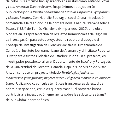
de color. Sus artículos han aparecido en revistas como
Taller de Letras
y
Latin American Theatre Review
. Sus próximos trabajos serán
publicados por la
Revista Canadiense de Estudios Hispánicos, Symposium
y
Metales Pesados
. Con Nathalie Bouzaglo, coeditó una introducción
comentada a la reedición de la primera novela naturalista venezolana
Débora
(1884) de Tomás Michelena (Himpar eds., 2020), una obra
pionera en la representación de los lazos homosociales del siglo XIX.
La investigación para estos proyectos ha recibido el apoyo del
Consejo de Investigación de Ciencias Sociales y Humanidades de
Canadá, el Instituto Iberoamericano de Alemania y el Instituto Roberta
Buffet para Asuntos Globales de Estados Unidos. En el presente, es
investigador postdoctoral en el Departamento de Español y Portugués
de la Universidad de Toronto, Canadá. Bajo la supervisión de Susan
Antebi, conduce un proyecto titulado
Teratologías feministas:
modernismo y vanguardia, mujeres queer y el género monstruo en América
Latina.
Utilizando cuadrículas temáticas transversales de estudios
sobre discapacidad, estudios queer y trans *, el proyecto busca
contribuir a la investigación emergente sobre las subculturas trans*
del Sur Global decimonónico.