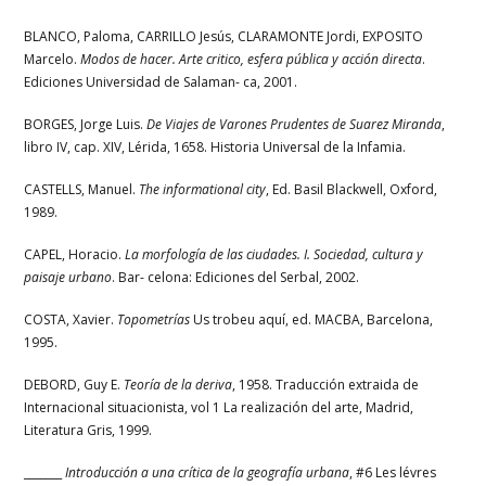
BLANCO, Paloma, CARRILLO Jesús, CLARAMONTE Jordi, EXPOSITO
Marcelo.
Modos de hacer. Arte critico, esfera pública y acción directa
.
Ediciones Universidad de Salaman- ca, 2001.
BORGES, Jorge Luis.
De Viajes de Varones Prudentes de Suarez Miranda
,
libro IV, cap. XIV, Lérida, 1658. Historia Universal de la Infamia.
CASTELLS, Manuel.
The informational city
, Ed. Basil Blackwell, Oxford,
1989.
CAPEL, Horacio.
La morfología de las ciudades. I. Sociedad, cultura y
paisaje urbano
. Bar- celona: Ediciones del Serbal, 2002.
COSTA, Xavier.
Topometrías
Us trobeu aquí, ed. MACBA, Barcelona,
1995.
DEBORD, Guy E.
Teoría de la deriva
, 1958. Traducción extraida de
Internacional situacionista, vol 1 La realización del arte, Madrid,
Literatura Gris, 1999.
_______
Introducción a una crítica de la geografía urbana
, #6 Les lévres