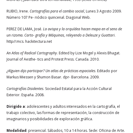
RUBIO, Irene.
Cartografías para el cambio social
, Lunes 3 Agosto 2009.
Número 107 Pe- riódico quincenal. Diagonal Web.
PEREZ DE LAMA, José.
La avispa y la orquídea hacen mapa en el seno de
un rizoma. Carto- grafía y Máquinas, releyendo a Deleuze y Guattari
.
http//:mcs. hackitectura.net
An Atlas of Radical Cartography
. Edited by Lize Mogel y Alexis Bhagat.
Journal of Aesthe- tics and Protest Press. Canada. 2010.
¿Alguien dijo participar?
Un atlas de prácticas espaciales
. Editado por
Markus Miessen y Shumon Basar. dpr- Barcelona. 2009.
Cartografías Disidentes
. Sociedad Estatal para la Acción Cultural
Exterior. España. 2008.
Dirigido a
: adolescentes y adultos interesados en la cartografía, el
trabajo colectivo, las formas de representación, la construcción de
imaginarios y posibilidades de exploración gráfica.
Modalidad
: presencial. Sábados, 10 a 14 horas. Sede: Oficina de Arte.