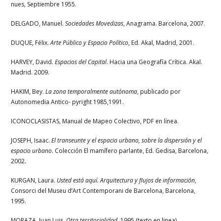
nues, Septiembre 1955.
DELGADO, Manuel.
Sociedades Movedizas
, Anagrama. Barcelona, 2007.
DUQUE, Félix.
Arte Público y Espacio Político
, Ed. Akal, Madrid, 2001.
HARVEY, David.
Espacios del Capital
. Hacia una Geografía Crítica. Akal.
Madrid. 2009.
HAKIM, Bey.
La zona temporalmente autónoma
, publicado por
Autonomedia Antico- pyright 1985,1991.
ICONOCLASISTAS, Manual de Mapeo Colectivo, PDF en línea.
JOSEPH, Isaac.
El transeunte y el espacio urbano, sobre la dispersión y el
espacio urbano
. Colección El mamífero parlante, Ed. Gedisa, Barcelona,
2002.
KURGAN, Laura.
Usted está aquí. Arquitectura y flujos de información
,
Consorci del Museu d’Art Contemporani de Barcelona, Barcelona,
1995.
MORAZA, Juan Luis.
Otra territorialidad
, 1995 (texto en linea).