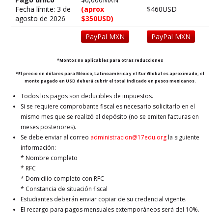
Fecha límite: 3 de
(aprox
$460USD
agosto de 2026
$350USD)
PayPal MXN
PayPal MXN
*Montos no aplicables para otras reducciones
*El precio en dólares para México, Latinoamérica y el Sur Global es aproximado; el
monto pagado en USD deberá cubrir el total indicado en pesos mexicanos.
Todos los pagos son deducibles de impuestos.
Si se requiere comprobante fiscal es necesario solicitarlo en el
mismo mes que se realizó el depósito (no se emiten facturas en
meses posteriores).
Se debe enviar al correo
administracion@17edu.org
la siguiente
información:
* Nombre completo
* RFC
* Domicilio completo con RFC
* Constancia de situación fiscal
Estudiantes deberán enviar copiar de su credencial vigente.
El recargo para pagos mensuales extemporáneos será del 10%.