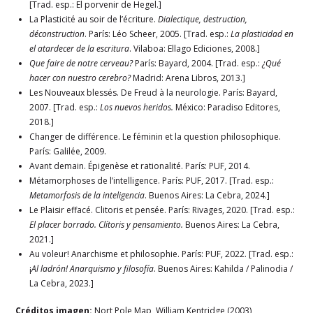
[Trad. esp.: El porvenir de Hegel.]
La Plasticité au soir de l’écriture.
Dialectique, destruction,
déconstruction
. París: Léo Scheer, 2005. [Trad. esp.:
La plasticidad en
el atardecer de la escritura
. Vilaboa: Ellago Ediciones, 2008.]
Que faire de notre cerveau?
París: Bayard, 2004. [Trad. esp.:
¿Qué
hacer con nuestro cerebro?
Madrid: Arena Libros, 2013.]
Les Nouveaux blessés. De Freud à la neurologie. París: Bayard,
2007. [Trad. esp.:
Los nuevos heridos.
México: Paradiso Editores,
2018.]
Changer de différence. Le féminin et la question philosophique.
París: Galilée, 2009.
Avant demain. Épigenèse et rationalité. París: PUF, 2014.
Métamorphoses de l’intelligence. París: PUF, 2017. [Trad. esp.:
Metamorfosis de la inteligencia
. Buenos Aires: La Cebra, 2024.]
Le Plaisir effacé. Clitoris et pensée. París: Rivages, 2020. [Trad. esp.:
El placer borrado. Clítoris y pensamiento.
Buenos Aires: La Cebra,
2021.]
Au voleur! Anarchisme et philosophie. París: PUF, 2022. [Trad. esp.:
¡
Al ladrón! Anarquismo y filosofía
. Buenos Aires: Kahilda / Palinodia /
La Cebra, 2023.]
Créditos imagen:
Nort Pole Map, William Kentridge (2003)